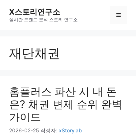
컨
X스토리연구소
텐
메
츠
실시간 트렌드 분석 스토리 연구소
로
뉴
건
너
재단채권
뛰
기
홈플러스 파산 시 내 돈
은? 채권 변제 순위 완벽
가이드
2026-02-25
작성자:
xStorylab