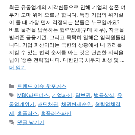
최근 유통업계의 지각변동으로 인해 기업의 생존 여
부가 도마 위에 오르곤 합니다. 특정 기업의 위기설
이 돌 때 가장 먼저 걱정되는 분들은 누구일까요?
바로 물건을 납품하는 협력업체(구매 채무), 자금을
빌려준 금융기관, 그리고 묵묵히 일해온 임직원들입
니다. 기업 파산이라는 극한의 상황에서 내 권리를
지킬 수 있는 법적 순서를 아는 것은 단순한 지식을
넘어 ‘생존 전략’입니다. 대한민국 채무자 회생 및 …
더 읽기
카
트렌드 이슈 핫포커스
테
태
MBK파트너스
,
기업파산
,
담보권
,
법률상식
,
유
고
그
통업계위기
,
재단채권
,
채권변제순위
,
협력업체결
리
제
,
홈플러스
,
홈플러스파산
댓글 남기기