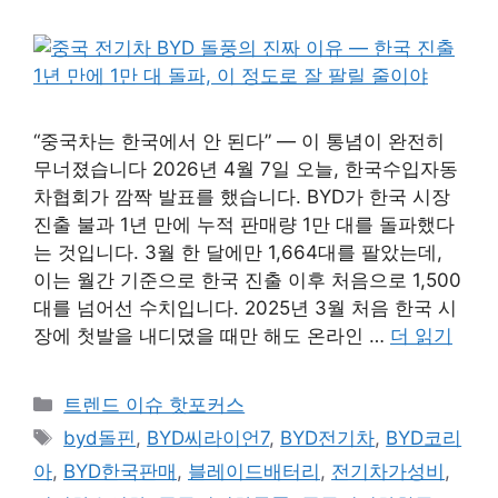
“중국차는 한국에서 안 된다” — 이 통념이 완전히
무너졌습니다 2026년 4월 7일 오늘, 한국수입자동
차협회가 깜짝 발표를 했습니다. BYD가 한국 시장
진출 불과 1년 만에 누적 판매량 1만 대를 돌파했다
는 것입니다. 3월 한 달에만 1,664대를 팔았는데,
이는 월간 기준으로 한국 진출 이후 처음으로 1,500
대를 넘어선 수치입니다. 2025년 3월 처음 한국 시
장에 첫발을 내디뎠을 때만 해도 온라인 …
더 읽기
카
트렌드 이슈 핫포커스
테
태
byd돌핀
,
BYD씨라이언7
,
BYD전기차
,
BYD코리
고
그
아
,
BYD한국판매
,
블레이드배터리
,
전기차가성비
,
리