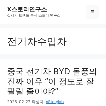
컨
X스토리연구소
텐
메
츠
실시간 트렌드 분석 스토리 연구소
로
뉴
건
너
전기차수입차
뛰
기
중국 전기차 BYD 돌풍의
진짜 이유 “이 정도로 잘
팔릴 줄이야?”
2026-02-27
작성자:
xStorylab