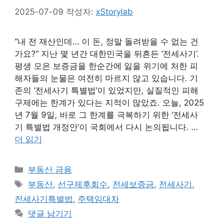
2025-07-09
작성자:
xStorylab
“내 전 재산인데… 이 돈, 정말 돌려받을 수 없는 건
가요?” 지난 몇 년간 대한민국을 뒤흔든 ‘전세사기’.
평생 모은 보증금을 한순간에 잃을 위기에 처한 피
해자들의 눈물은 여전히 마르지 않고 있습니다. 기
존의 ‘전세사기 특별법’이 있었지만, 실질적인 피해
구제에는 한계가 있다는 지적이 많았죠. 오늘, 2025
년 7월 9일, 바로 그 한계를 극복하기 위한 ‘전세사
기 특별법 개정안’이 국회에서 다시 논의됩니다. …
더 읽기
카
부동산 금융
테
태
부동산
,
선구제후회수
,
전세보증금
,
전세사기
,
고
그
전세사기특별법
,
주택임대차
리
댓글 남기기