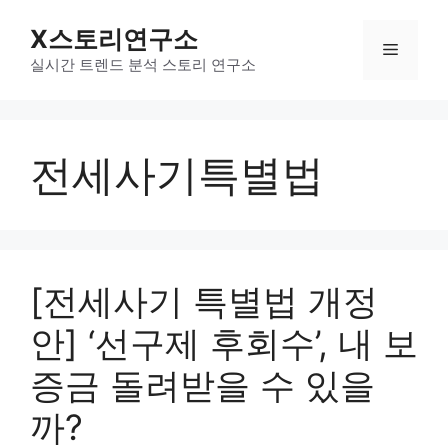
컨
X스토리연구소
텐
메
츠
실시간 트렌드 분석 스토리 연구소
로
뉴
건
너
전세사기특별법
뛰
기
[전세사기 특별법 개정
안] ‘선구제 후회수’, 내 보
증금 돌려받을 수 있을
까?