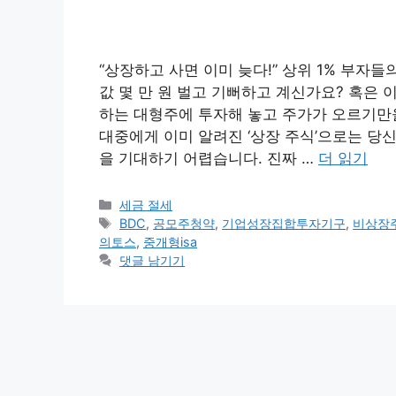
“상장하고 사면 이미 늦다!” 상위 1% 부자들
값 몇 만 원 벌고 기뻐하고 계신가요? 혹은
하는 대형주에 투자해 놓고 주가가 오르기만
대중에게 이미 알려진 ‘상장 주식’으로는 당신
을 기대하기 어렵습니다. 진짜 …
더 읽기
카
세금 절세
테
태
BDC
,
공모주청약
,
기업성장집합투자기구
,
비상장
고
그
의토스
,
중개형isa
리
댓글 남기기