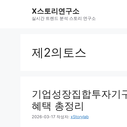
컨
X스토리연구소
텐
츠
실시간 트렌드 분석 스토리 연구소
로
건
너
뛰
제2의토스
기
기업성장집합투자기구(
혜택 총정리
2026-03-17
작성자:
xStorylab