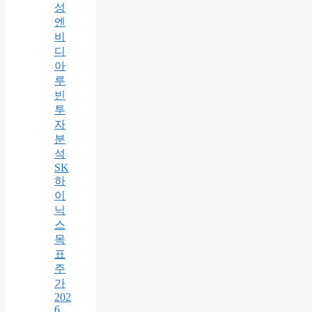
성
엔
비
디
아
루
빈
투
자
분
석
SK
하
이
닉
스
목
표
주
가
202
6