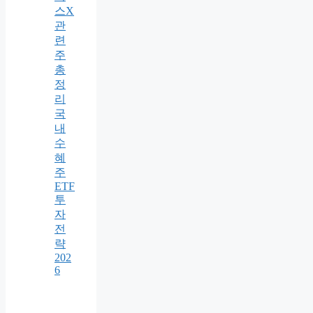
스X
관
련
주
총
정
리
국
내
수
혜
주
ETF
투
자
전
략
202
6