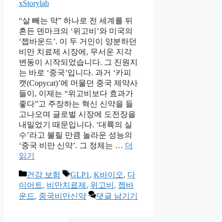
xStorylab
“살 빼는 약” 하나로 전 세계를 뒤
흔든 덴마크의 ‘위고비’와 미국의
‘젭바운드’. 이 두 거인이 양분하던
비만 치료제 시장에, 무서운 지각
변동이 시작되었습니다. 그 진원지
는 바로 ‘중국’입니다. 과거 ‘카피
캣(Copycat)’에 머물던 중국 제약사
들이, 이제는 “위고비보다 효과가
좋다”고 주장하는 혁신 신약을 들
고나오며 글로벌 시장에 도전장을
내밀었기 때문입니다. ‘대륙의 실
수’라고 불릴 만큼 놀라운 성능의
‘중국 비만 신약’. 그 정체는 …
더
읽기
카
태
건강 보험
GLP1
,
K바이오
,
다
테
그
이어트
,
비만치료제
,
위고비
,
젭바
고
운드
,
중국비만신약
댓글 남기기
리