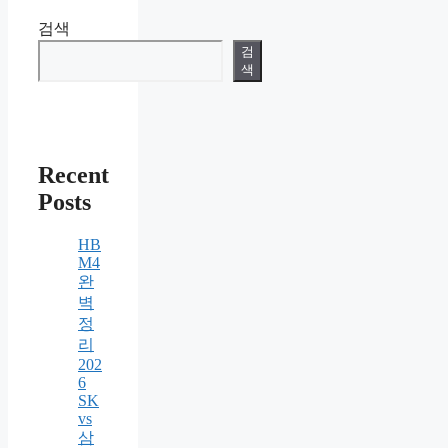
검색
검
색
Recent
Posts
HB
M4
완
벽
정
리
202
6
SK
vs
삼