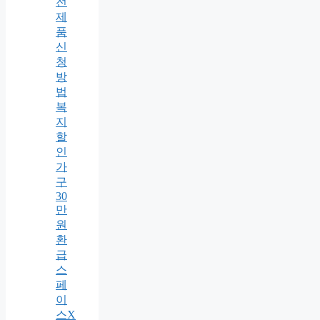
전
제
품
신
청
방
법
복
지
할
인
가
구
30
만
원
환
급
스
페
이
스X