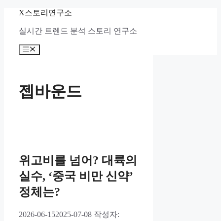
컨
X스토리연구소
텐
실시간 트렌드 분석 스토리 연구소
츠
로
메
건
뉴
너
뛰
기
젭바운드
위고비를 넘어? 대륙의
실수, ‘중국 비만 신약’
정체는?
2026-06-15
2025-07-08
작성자: