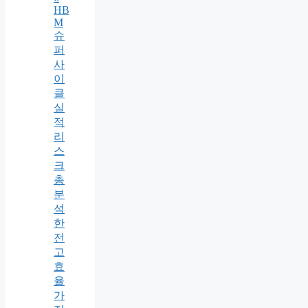
HB
M
슈
퍼
사
이
클
실
적
리
스
크
총
분
석
한
전
고
효
율
가