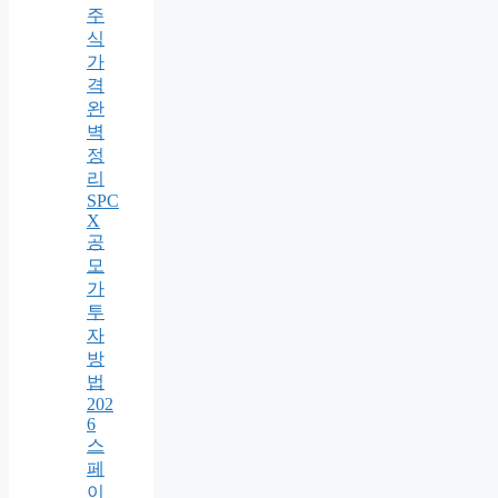
주
식
가
격
완
벽
정
리
SPC
X
공
모
가
투
자
방
법
202
6
스
페
이