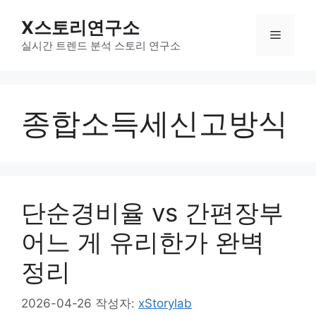
컨
X스토리연구소
텐
메
츠
실시간 트렌드 분석 스토리 연구소
로
뉴
건
너
종합소득세신고방식
뛰
기
단순경비율 vs 간편장부
어느 게 유리한가 완벽
정리
2026-04-26
작성자:
xStorylab