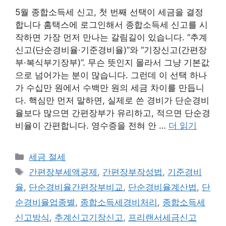
5월 종합소득세 신고, 첫 번째 선택이 세금을 결정
합니다 홈택스에 로그인해서 종합소득세 신고를 시
작하면 가장 먼저 만나는 갈림길이 있습니다. “추계
신고(단순경비율·기준경비율)”와 “기장신고(간편장
부·복식부기장부)”. 무슨 뜻인지 몰라서 그냥 기본값
으로 넘어가는 분이 많습니다. 그런데 이 선택 하나
가 수십만 원에서 수백만 원의 세금 차이를 만듭니
다. 핵심만 먼저 말하면, 실제로 쓴 경비가 단순경비
율보다 많으면 간편장부가 유리하고, 적으면 단순경
비율이 간편합니다. 영수증을 전혀 안 …
더 읽기
카
세금 절세
테
태
간편장부세액공제
,
간편장부작성법
,
기준경비
고
그
율
,
단순경비율간편장부비교
,
단순경비율계산법
,
단
리
순경비율업종별
,
종합소득세경비처리
,
종합소득세
신고방식
,
추계신고기장신고
,
프리랜서세금신고