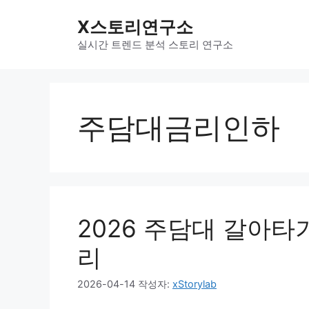
컨
X스토리연구소
텐
츠
실시간 트렌드 분석 스토리 연구소
로
건
너
뛰
주담대금리인하
기
2026 주담대 갈아타
리
2026-04-14
작성자:
xStorylab