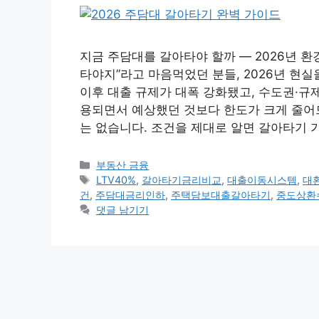
지금 주담대를 갈아타야 할까 — 2026년 
타야지”라고 마음먹었던 분들, 2026년 현실을
이후 대출 규제가 대폭 강화됐고, 수도권·규제
용되면서 예상했던 것보다 한도가 크게 줄어
는 없습니다. 조건을 제대로 알면 갈아타기 
카
부동산 금융
테
태
LTV40%
,
갈아타기금리비교
,
대출이동시스템
,
대
고
그
건
,
주담대금리인하
,
주택담보대출갈아타기
,
중도상환
리
댓글 남기기