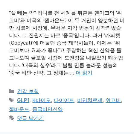
“살 빼는 약” 하나로 전 세계를 뒤흔든 덴마크의 ‘위
고비’와 미국의 ‘젭바운드’. 이 두 거인이 양분하던 비
만 치료제 시장에, 무서운 지각 변동이 시작되었습
니다. 그 진원지는 바로 ‘중국’입니다. 과거 ‘카피캣
(Copycat)’에 머물던 중국 제약사들이, 이제는 “위
고비보다 효과가 좋다”고 주장하는 혁신 신약을 들
고나오며 글로벌 시장에 도전장을 내밀었기 때문입
니다. ‘대륙의 실수’라고 불릴 만큼 놀라운 성능의
‘중국 비만 신약’. 그 정체는 …
더 읽기
카
건강 보험
테
태
GLP1
,
K바이오
,
다이어트
,
비만치료제
,
위고비
,
고
그
젭바운드
,
중국비만신약
리
댓글 남기기