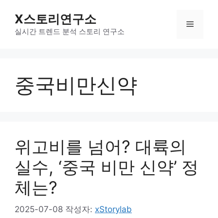
컨
X스토리연구소
텐
메
츠
실시간 트렌드 분석 스토리 연구소
로
뉴
건
너
중국비만신약
뛰
기
위고비를 넘어? 대륙의
실수, ‘중국 비만 신약’ 정
체는?
2025-07-08
작성자:
xStorylab