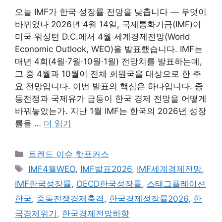
오늘 IMF가 한국 성장률 전망을 낮춥니다 — 무엇이
바뀌었나 2026년 4월 14일, 국제통화기금(IMF)이
미국 워싱턴 D.C.에서 4월 세계경제전망(World
Economic Outlook, WEO)을 발표했습니다. IMF는
매년 4회(4월·7월·10월·1월) 전망치를 발표하는데,
그 중 4월과 10월이 전체 회원국을 대상으로 한 주
요 전망입니다. 이번 발표의 핵심은 하나입니다. 중
동전쟁과 국제유가 급등이 한국 경제 전망을 어떻게
바꿔놓았는가. 지난 1월 IMF는 한국의 2026년 성장
률을 …
더 읽기
카
트렌드 이슈 핫포커스
테
태
IMF4월WEO
,
IMF발표2026
,
IMF세계경제전망
,
고
그
IMF한국성장률
,
OECD한국성장률
,
스태그플레이션
리
한국
,
중동전쟁경제충격
,
한국경제성장률2026
,
한
국경제위기
,
한국경제전망하향