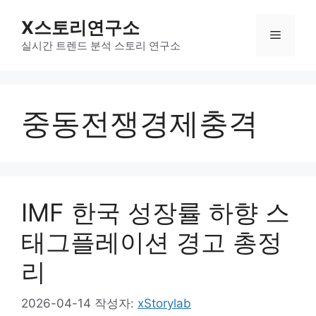
컨
X스토리연구소
텐
메
츠
실시간 트렌드 분석 스토리 연구소
로
뉴
건
너
중동전쟁경제충격
뛰
기
IMF 한국 성장률 하향 스
태그플레이션 경고 총정
리
2026-04-14
작성자:
xStorylab