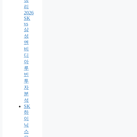
정
리
2026
SK
vs
삼
성
엔
비
디
아
루
빈
투
자
분
석
SK
하
이
닉
스