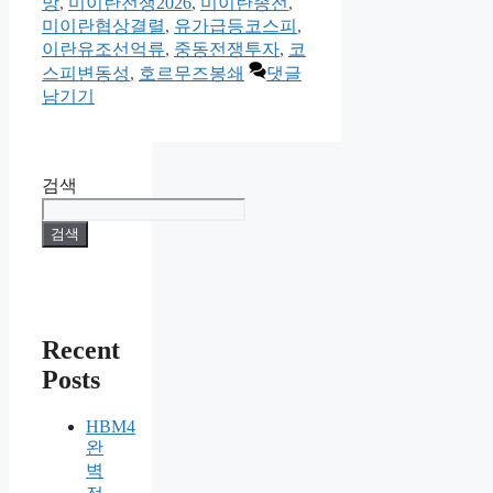
망
,
미이란전쟁2026
,
미이란종전
,
미이란협상결렬
,
유가급등코스피
,
이란유조선억류
,
중동전쟁투자
,
코
스피변동성
,
호르무즈봉쇄
댓글
남기기
검색
검색
Recent
Posts
HBM4
완
벽