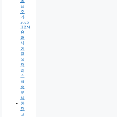
목
표
주
가
2026
HBM
슈
퍼
사
이
클
실
적
리
스
크
총
분
석
한
전
고