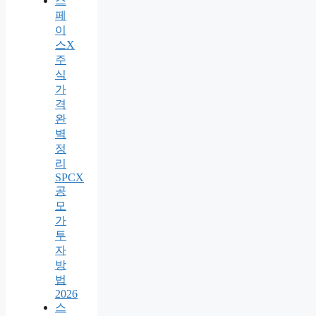
스
페
이
스X
주
식
가
격
완
벽
정
리
SPCX
공
모
가
투
자
방
법
2026
스