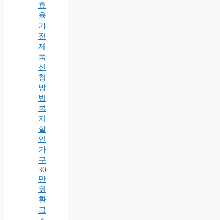
효
율
가
전
제
품
신
청
방
법
복
지
할
인
가
구
30
만
원
환
급