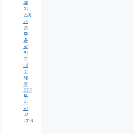
페
이
스X
관
련
주
총
정
리
국
내
수
혜
주
ETF
투
자
전
략
2026