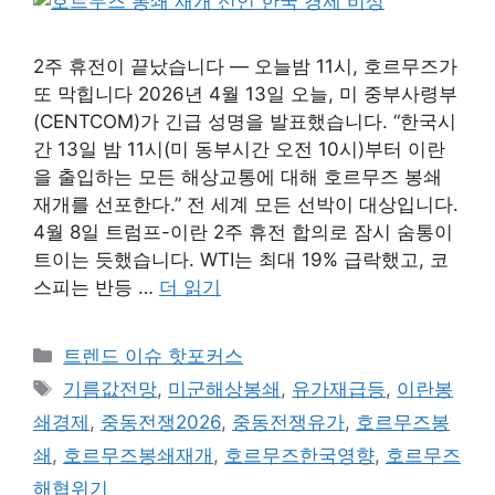
2주 휴전이 끝났습니다 — 오늘밤 11시, 호르무즈가
또 막힙니다 2026년 4월 13일 오늘, 미 중부사령부
(CENTCOM)가 긴급 성명을 발표했습니다. “한국시
간 13일 밤 11시(미 동부시간 오전 10시)부터 이란
을 출입하는 모든 해상교통에 대해 호르무즈 봉쇄
재개를 선포한다.” 전 세계 모든 선박이 대상입니다.
4월 8일 트럼프-이란 2주 휴전 합의로 잠시 숨통이
트이는 듯했습니다. WTI는 최대 19% 급락했고, 코
스피는 반등 …
더 읽기
카
트렌드 이슈 핫포커스
테
태
기름값전망
,
미군해상봉쇄
,
유가재급등
,
이란봉
고
그
쇄경제
,
중동전쟁2026
,
중동전쟁유가
,
호르무즈봉
리
쇄
,
호르무즈봉쇄재개
,
호르무즈한국영향
,
호르무즈
해협위기