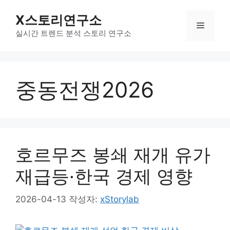
컨
X스토리연구소
텐
메
츠
실시간 트렌드 분석 스토리 연구소
로
뉴
건
너
중동전쟁2026
뛰
기
호르무즈 봉쇄 재개 유가
재급등·한국 경제 영향
2026-04-13
작성자:
xStorylab