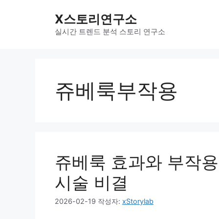
컨
X스토리연구소
텐
츠
실시간 트렌드 분석 스토리 연구소
로
건
너
뛰
쥬베룩부작용
기
쥬베룩 효과와 부작용 
시술 비결
2026-02-19
작성자:
xStorylab