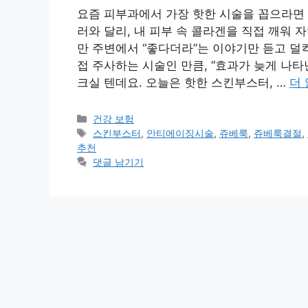
요즘 피부과에서 가장 핫한 시술을 꼽으라면 단연
러와 달리, 내 피부 속 콜라겐을 직접 깨워
만 주변에서 “좋다더라”는 이야기만 듣고 덜
접 주사하는 시술인 만큼, “효과가 늦게 나타난
크실 텐데요. 오늘은 핫한 스킨부스터, …
더
카
건강 보험
테
태
스킨부스터
,
안티에이징시술
,
쥬베룩
,
쥬베룩결절
,
고
그
추천
리
댓글 남기기