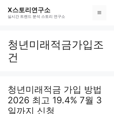
컨
X스토리연구소
텐
메
츠
실시간 트렌드 분석 스토리 연구소
로
뉴
건
너
청년미래적금가입조
뛰
기
건
청년미래적금 가입 방법
2026 최고 19.4% 7월 3
일까지 신청