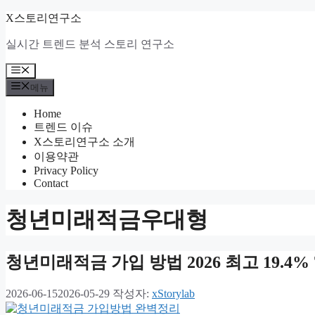
컨
X스토리연구소
텐
실시간 트렌드 분석 스토리 연구소
츠
로
메
건
뉴
메뉴
너
뛰
Home
기
트렌드 이슈
X스토리연구소 소개
이용약관
Privacy Policy
Contact
청년미래적금우대형
청년미래적금 가입 방법 2026 최고 19.4%
2026-06-15
2026-05-29
작성자:
xStorylab