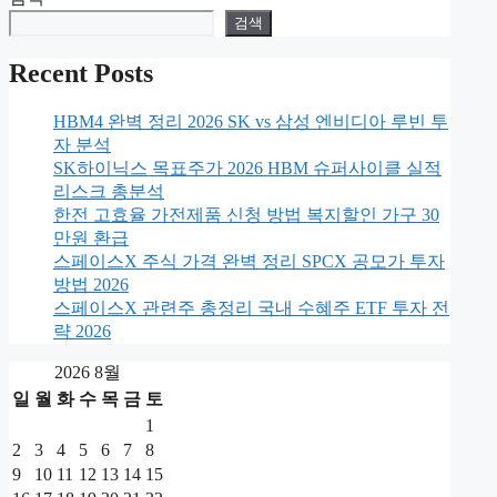
리
검색
Recent Posts
HBM4 완벽 정리 2026 SK vs 삼성 엔비디아 루빈 투
자 분석
SK하이닉스 목표주가 2026 HBM 슈퍼사이클 실적
리스크 총분석
한전 고효율 가전제품 신청 방법 복지할인 가구 30
만원 환급
스페이스X 주식 가격 완벽 정리 SPCX 공모가 투자
방법 2026
스페이스X 관련주 총정리 국내 수혜주 ETF 투자 전
략 2026
2026 8월
일
월
화
수
목
금
토
1
2
3
4
5
6
7
8
9
10
11
12
13
14
15