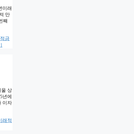
청년미래
져 만
 번째
적금
기
채울 상
 5년에
과 이자
미래적