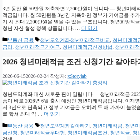
3년 동안 월 50만원 저축하면 2,200만원이 됩니다 — 청년미래
적금입니다. 월 50만원을 3년간 저축하면 정부가 기여금을 추가
기 시 최대 2,200만원을 받을 수 있는 구조입니다. 청년희망적금
청년 자산 형성 정책 상품입니다. …
더 읽기
카
태
부동산 금융
청년도약계좌청년미래적금비교
,
청년미래적금
테
그
금리
,
청년미래적금기여금
,
청년미래적금신청방법
,
청년미래적
고
리
2026 청년미래적금 조건 신청기간 갈아타
2026-06-15
2026-02-24
작성자:
xStorylab
청년도약계좌 대신 새로운 판이 열립니다 — 청년미래적금 202
품이 바로 2026년 6월 출시 예정인 청년미래적금입니다. 이재명
서 3년으로 단축되고 정부 기여금은 오히려 두 배 가까이 늘었습니
를 합쳐 최대 약 …
더 읽기
카
태
부동산 금융
청년도약계좌갈아타기
,
청년미래적금
,
청년미
테
그
금신청
,
청년미래적금우대형
,
청년미래적금조건
,
청년적금
,
청년
고
검색