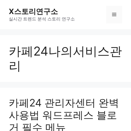
컨
X스토리연구소
텐
메
츠
실시간 트렌드 분석 스토리 연구소
로
뉴
건
너
카페24나의서비스관
뛰
기
리
카페24 관리자센터 완벽
사용법 워드프레스 블로
거 필수 메뉴