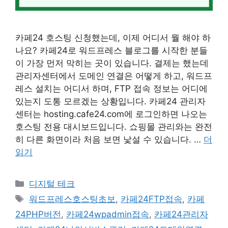
카페24 호스팅 신청했는데, 이제 어디서 뭘 해야 하
나요? 카페24로 워드프레스 블로그를 시작한 분들
이 가장 먼저 막히는 곳이 있습니다. 결제는 했는데
관리자센터에서 도메인 연결은 어떻게 하고, 워드프
레스 설치는 어디서 하며, FTP 접속 정보는 어디에
있는지 도통 모르겠는 상황입니다. 카페24 관리자
센터는 hosting.cafe24.com에 로그인하면 나오는
호스팅 전용 대시보드입니다. 쇼핑몰 관리와는 완전
히 다른 화면이라 처음 보면 낯설 수 있습니다. …
더
읽기
카
디지털 테크
테
태
워드프레스호스팅초보
,
카페24FTP접속
,
카페
고
그
24PHP버전
,
카페24wpadmin접속
,
카페24관리자
리