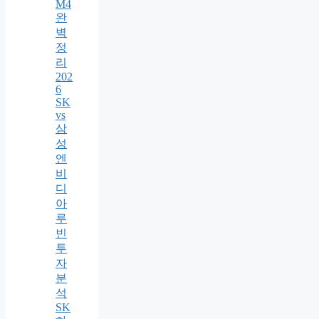
M4
완
벽
정
리
202
6
SK
vs
삼
성
엔
비
디
아
루
빈
투
자
분
석
SK