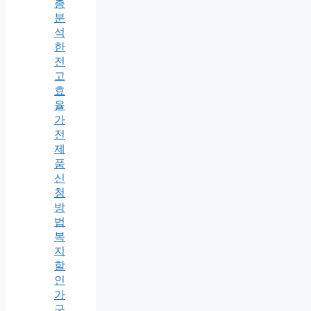
총
분
석
한
전
고
효
율
가
전
제
품
신
청
방
법
복
지
할
인
가
구