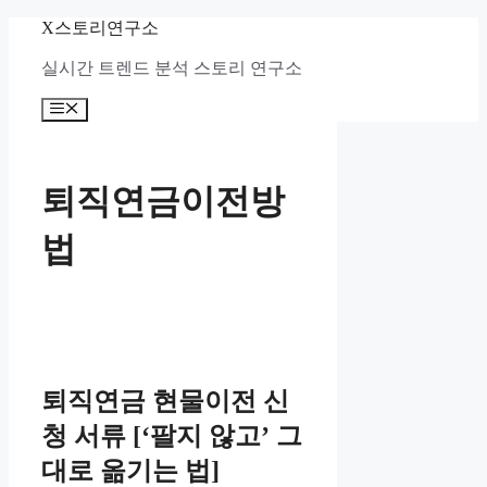
컨
X스토리연구소
텐
실시간 트렌드 분석 스토리 연구소
츠
로
메
건
뉴
너
뛰
기
퇴직연금이전방
법
퇴직연금 현물이전 신
청 서류 [‘팔지 않고’ 그
대로 옮기는 법]