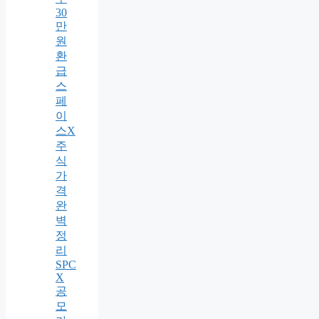
30
만
원
환
급
스
페
이
스X
주
식
가
격
완
벽
정
리
SPC
X
공
모