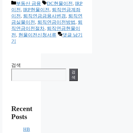
카
태
부동산 금융
DC현물이전
,
IRP
테
그
이전
,
IRP현물이전
,
퇴직연금계좌
고
이전
,
퇴직연금금융사변경
,
퇴직연
리
금실물이전
,
퇴직연금이전방법
,
퇴
직연금이전절차
,
퇴직연금현물이
전
,
현물이전신청서류
댓글 남기
기
검색
검
색
Recent
Posts
HB