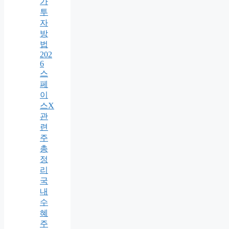
가
투
자
방
법
202
6
스
페
이
스X
관
련
주
총
정
리
국
내
수
혜
주