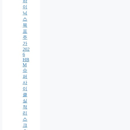
하
이
닉
스
목
표
주
가
202
6
HB
M
슈
퍼
사
이
클
실
적
리
스
크