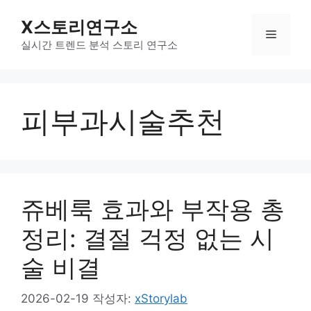
컨
X스토리연구소
텐
메
츠
실시간 트렌드 분석 스토리 연구소
로
뉴
건
너
피부과시술추천
뛰
기
쥬베룩 효과와 부작용 총
정리: 결절 걱정 없는 시
술 비결
2026-02-19
작성자:
xStorylab