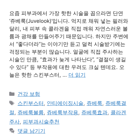
요즘 피부과에서 가장 핫한 시술을 꼽으라면 단연
‘쥬베룩(Juvelook)’입니다. 억지로 채워 넣는 필러와
달리, 내 피부 속 콜라겐을 직접 깨워 자연스러운 볼
륨과 광채를 만들어주기 때문입니다. 하지만 주변에
서 “좋다더라”는 이야기만 듣고 덜컥 시술받기에는
걱정되는 부분이 많습니다. 얼굴에 직접 주사하는
시술인 만큼, “효과가 늦게 나타난다”, “결절이 생길
수 있다” 등 부작용에 대한 우려도 크실 텐데요. 오
늘은 핫한 스킨부스터, …
더 읽기
카
건강 보험
테
태
스킨부스터
,
안티에이징시술
,
쥬베룩
,
쥬베룩결
고
그
절
,
쥬베룩볼륨
,
쥬베룩부작용
,
쥬베룩효과
,
콜라겐
리
주사
,
피부과시술추천
댓글 남기기