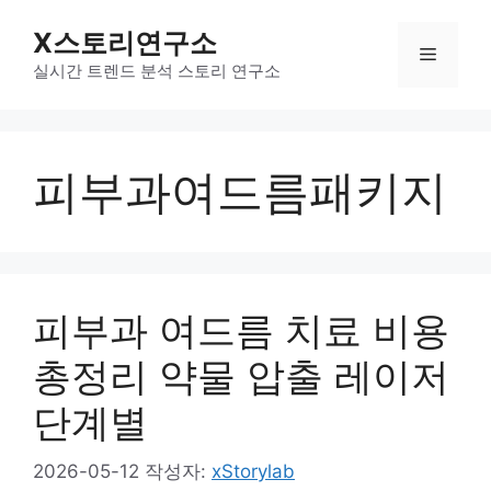
컨
X스토리연구소
텐
메
츠
실시간 트렌드 분석 스토리 연구소
로
뉴
건
너
피부과여드름패키지
뛰
기
피부과 여드름 치료 비용
총정리 약물 압출 레이저
단계별
2026-05-12
작성자:
xStorylab