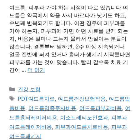
여드름, 피부과 가야 하는 시점이 따로 있습니다 여
드름은 약국에서 약을 사서 바르다가 낫기도 하고,
수년째 반복되기도 합니다. 어떤 경우에 피부과를
가야 하는지, 피부과에 가면 어떤 치료를 받게 되는
지, 비용은 얼마나 드는지 몰라서 망설이는 분들이
많습니다. 결론부터 말하면, 2주 이상 지속되거나
얼굴 전반에 퍼져 있거나 흉터가 생기기 시작했다면
피부과를 가는 것이 맞습니다. 빨리 갈수록 치료 기
간이 …
더 읽기
카
건강 보험
테
태
PDT여드름치료
,
여드름건강보험적용
,
여드름압
고
그
출비용
,
여드름염증주사비용
,
여드름피부과비용
,
여
리
드름흉터레이저비용
,
이소트레티노인효과
,
피부과
여드름레이저비용
,
피부과여드름치료비용
,
피부과
여드름패키지