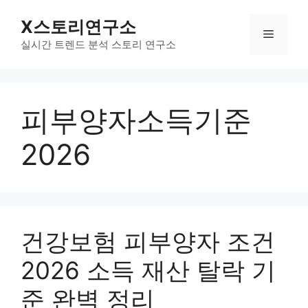
컨
X스토리연구소
텐
메
츠
실시간 트렌드 분석 스토리 연구소
로
뉴
건
너
피부양자소득기준
뛰
기
2026
건강보험 피부양자 조건
2026 소득 재산 탈락 기
준 완벽 정리