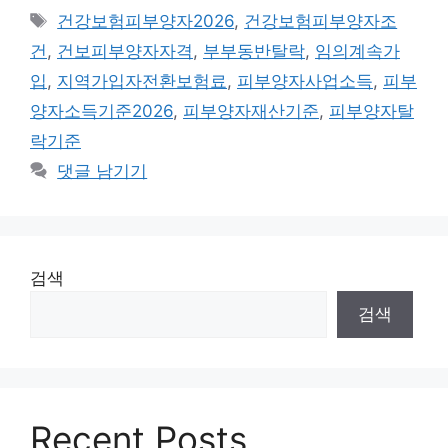
테
태
건강보험피부양자2026
,
건강보험피부양자조
고
그
건
,
건보피부양자자격
,
부부동반탈락
,
임의계속가
리
입
,
지역가입자전환보험료
,
피부양자사업소득
,
피부
양자소득기준2026
,
피부양자재산기준
,
피부양자탈
락기준
댓글 남기기
검색
검색
Recent Posts