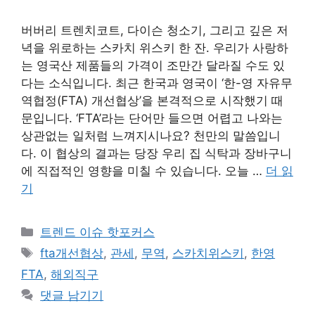
버버리 트렌치코트, 다이슨 청소기, 그리고 깊은 저
녁을 위로하는 스카치 위스키 한 잔. 우리가 사랑하
는 영국산 제품들의 가격이 조만간 달라질 수도 있
다는 소식입니다. 최근 한국과 영국이 ‘한-영 자유무
역협정(FTA) 개선협상’을 본격적으로 시작했기 때
문입니다. ‘FTA’라는 단어만 들으면 어렵고 나와는
상관없는 일처럼 느껴지시나요? 천만의 말씀입니
다. 이 협상의 결과는 당장 우리 집 식탁과 장바구니
에 직접적인 영향을 미칠 수 있습니다. 오늘 …
더 읽
기
카
트렌드 이슈 핫포커스
테
태
fta개선협상
,
관세
,
무역
,
스카치위스키
,
한영
고
그
FTA
,
해외직구
리
댓글 남기기