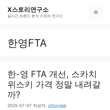
컨
X스토리연구소
텐
메
츠
실시간 트렌드 분석 스토리 연구소
로
뉴
건
너
한영FTA
뛰
기
한-영 FTA 개선, 스카치
위스키 가격 정말 내려갈
까?
2025-07-07
작성자:
xStorylab