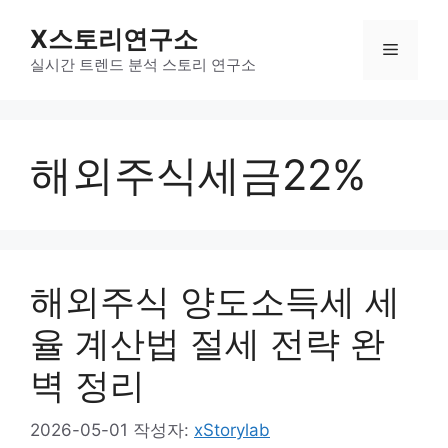
컨
X스토리연구소
텐
메
츠
실시간 트렌드 분석 스토리 연구소
로
뉴
건
너
해외주식세금22%
뛰
기
해외주식 양도소득세 세
율 계산법 절세 전략 완
벽 정리
2026-05-01
작성자:
xStorylab