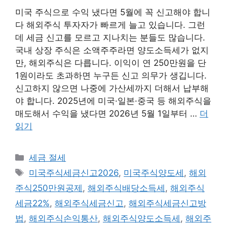
미국 주식으로 수익 냈다면 5월에 꼭 신고해야 합니
다 해외주식 투자자가 빠르게 늘고 있습니다. 그런
데 세금 신고를 모르고 지나치는 분들도 많습니다.
국내 상장 주식은 소액주주라면 양도소득세가 없지
만, 해외주식은 다릅니다. 이익이 연 250만원을 단
1원이라도 초과하면 누구든 신고 의무가 생깁니다.
신고하지 않으면 나중에 가산세까지 더해서 납부해
야 합니다. 2025년에 미국·일본·중국 등 해외주식을
매도해서 수익을 냈다면 2026년 5월 1일부터 …
더
읽기
카
세금 절세
테
태
미국주식세금신고2026
,
미국주식양도세
,
해외
고
그
주식250만원공제
,
해외주식배당소득세
,
해외주식
리
세금22%
,
해외주식세금신고
,
해외주식세금신고방
법
,
해외주식손익통산
,
해외주식양도소득세
,
해외주