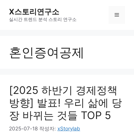
컨
X스토리연구소
텐
메
츠
실시간 트렌드 분석 스토리 연구소
로
뉴
건
너
혼인증여공제
뛰
기
[2025 하반기 경제정책
방향] 발표! 우리 삶에 당
장 바뀌는 것들 TOP 5
2025-07-18
작성자:
xStorylab