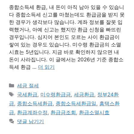
종합소득세 환급, 내 돈이 아직 남아 있을 수 있습니
다 종합소득세 신고를 마쳤는데도 환급금을 받지 못
한 경우가 생각보다 많습니다. 계좌 정보를 잘못 입
력했거나, 아예 신고는 했지만 환급 신청을 빠뜨린
경우입니다. 심지어 본인도 모르는 사이 환급금이
쌓여 있는 경우도 있습니다. 미수령 환급금의 소멸
시효는 5년입니다. 지금 바로 확인하지 않으면 내
돈이 사라집니다. 이 글에서는 2026년 기준 종합소
득세 환급 …
더 읽기
카
세금 절세
테
태
국세환급
,
미수령환급금
,
세금환급
,
정부24환
고
그
급
,
종합소득세환급
,
종합소득세환급일
,
홈택스환
리
급
,
환급계좌수정
,
환급금조회
,
환급소멸시효
댓글 남기기