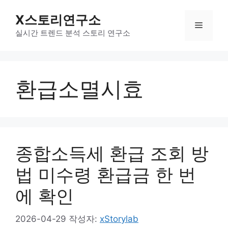
컨
X스토리연구소
텐
메
츠
실시간 트렌드 분석 스토리 연구소
로
뉴
건
너
환급소멸시효
뛰
기
종합소득세 환급 조회 방
법 미수령 환급금 한 번
에 확인
2026-04-29
작성자:
xStorylab