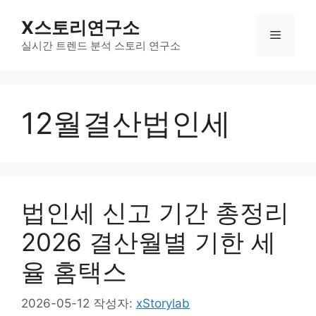
컨
X스토리연구소
텐
메
츠
실시간 트렌드 분석 스토리 연구소
로
뉴
건
너
12월결산법인세
뛰
기
법인세 신고 기간 총정리
2026 결산월별 기한 세
율 홈택스
2026-05-12
작성자:
xStorylab