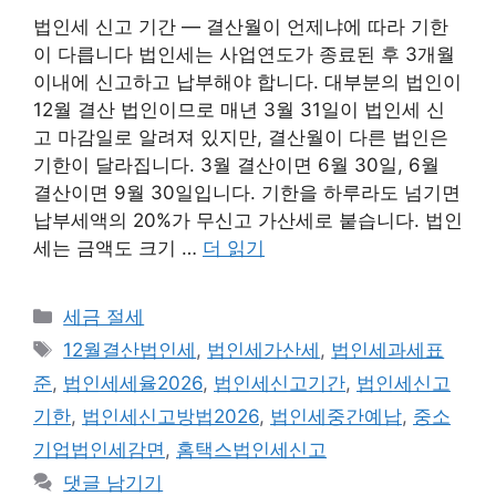
법인세 신고 기간 — 결산월이 언제냐에 따라 기한
이 다릅니다 법인세는 사업연도가 종료된 후 3개월
이내에 신고하고 납부해야 합니다. 대부분의 법인이
12월 결산 법인이므로 매년 3월 31일이 법인세 신
고 마감일로 알려져 있지만, 결산월이 다른 법인은
기한이 달라집니다. 3월 결산이면 6월 30일, 6월
결산이면 9월 30일입니다. 기한을 하루라도 넘기면
납부세액의 20%가 무신고 가산세로 붙습니다. 법인
세는 금액도 크기 …
더 읽기
카
세금 절세
테
태
12월결산법인세
,
법인세가산세
,
법인세과세표
고
그
준
,
법인세세율2026
,
법인세신고기간
,
법인세신고
리
기한
,
법인세신고방법2026
,
법인세중간예납
,
중소
기업법인세감면
,
홈택스법인세신고
댓글 남기기