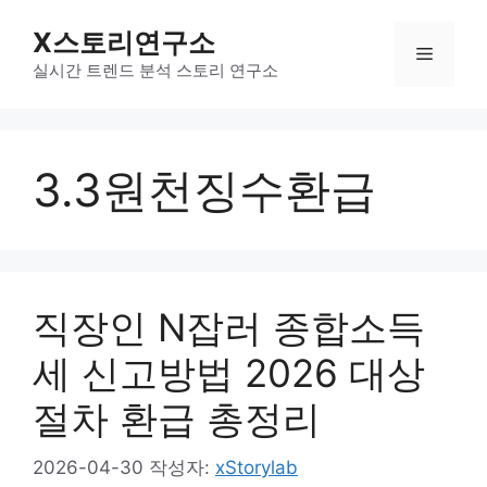
컨
X스토리연구소
텐
메
츠
실시간 트렌드 분석 스토리 연구소
로
뉴
건
너
3.3원천징수환급
뛰
기
직장인 N잡러 종합소득
세 신고방법 2026 대상
절차 환급 총정리
2026-04-30
작성자:
xStorylab