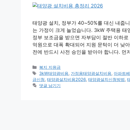
태양광 설치, 정부가 40~50%를 대신 내
는 가정이 크게 늘었습니다. 3kW 주택용 태
정부 보조금을 받으면 자부담이 절반 이하로 줄
억원으로 대폭 확대되어 지원 문턱이 더 낮아
전에 반드시 사전 승인을 받아야 합니다. 먼
카
복지 지원금
테
태
3kW태양광비용
,
가정용태양광설치비용
,
아파트
고
그
금신청
,
태양광설치비용2026
,
태양광설치신청방법
,
리
댓글 남기기