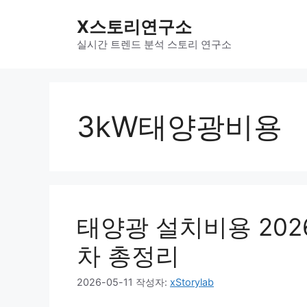
컨
X스토리연구소
텐
츠
실시간 트렌드 분석 스토리 연구소
로
건
너
뛰
3kW태양광비용
기
태양광 설치비용 202
차 총정리
2026-05-11
작성자:
xStorylab