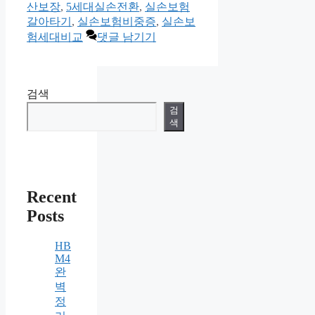
산보장
,
5세대실손전환
,
실손보험
갈아타기
,
실손보험비중증
,
실손보
험세대비교
댓글 남기기
검색
검
색
Recent
Posts
HB
M4
완
벽
정