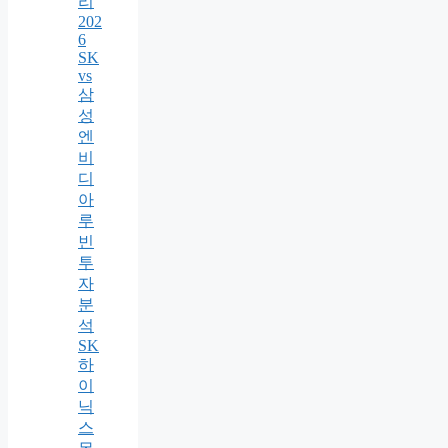
리
202
6
SK
vs
삼
성
엔
비
디
아
루
빈
투
자
분
석
SK
하
이
닉
스