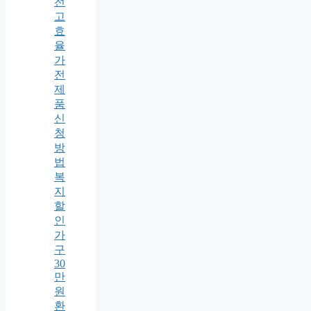
전
고
효
율
가
전
제
품
신
청
방
법
복
지
할
인
가
구
30
만
원
환