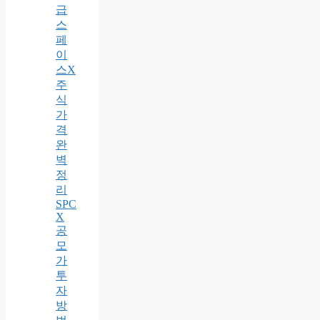
급
스
페
이
스X
주
식
가
격
완
벽
정
리
SPC
X
공
모
가
투
자
방