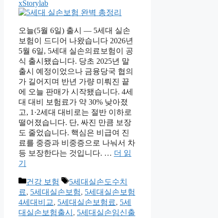
xStorylab
오늘(5월 6일) 출시 — 5세대 실손
보험이 드디어 나왔습니다 2026년
5월 6일, 5세대 실손의료보험이 공
식 출시됐습니다. 당초 2025년 말
출시 예정이었으나 금융당국 협의
가 길어지며 반년 가량 미뤄진 끝
에 오늘 판매가 시작됐습니다. 4세
대 대비 보험료가 약 30% 낮아졌
고, 1·2세대 대비로는 절반 이하로
떨어졌습니다. 단, 싸진 만큼 보장
도 줄었습니다. 핵심은 비급여 진
료를 중증과 비중증으로 나눠서 차
등 보장한다는 것입니다. …
더 읽
기
카
태
건강 보험
5세대실손도수치
테
그
료
,
5세대실손보험
,
5세대실손보험
고
4세대비교
,
5세대실손보험료
,
5세
리
대실손보험출시
,
5세대실손임신출