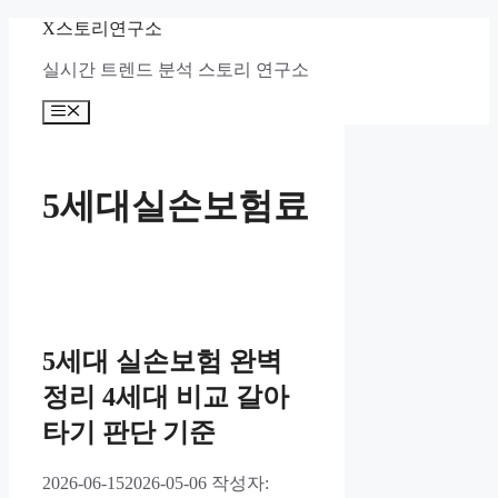
컨
X스토리연구소
텐
실시간 트렌드 분석 스토리 연구소
츠
로
메
건
뉴
너
뛰
기
5세대실손보험료
5세대 실손보험 완벽
정리 4세대 비교 갈아
타기 판단 기준
2026-06-15
2026-05-06
작성자: