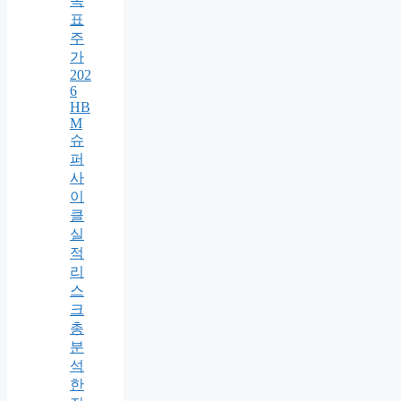
목
표
주
가
202
6
HB
M
슈
퍼
사
이
클
실
적
리
스
크
총
분
석
한