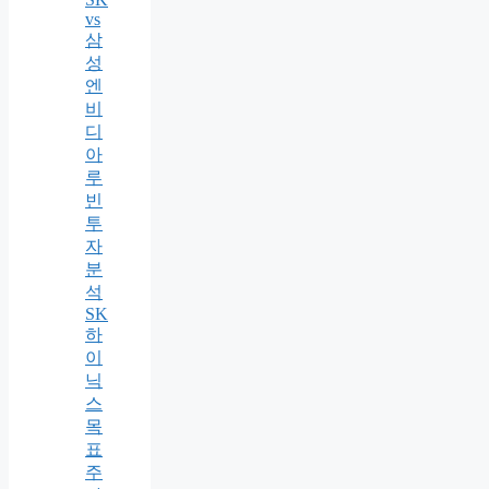
vs
삼
성
엔
비
디
아
루
빈
투
자
분
석
SK
하
이
닉
스
목
표
주