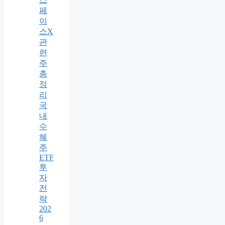
페
이
스X
관
련
주
총
정
리
국
내
수
혜
주
ETF
투
자
전
략
202
6