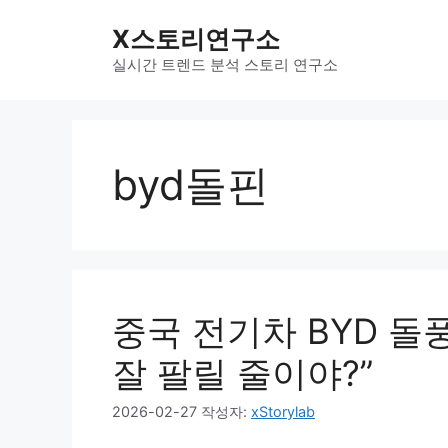
컨
X스토리연구소
텐
츠
실시간 트렌드 분석 스토리 연구소
로
건
너
뛰
byd돌핀
기
중국 전기차 BYD 돌
잘 팔릴 줄이야?”
2026-02-27
작성자:
xStorylab