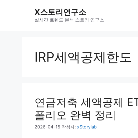
컨
X스토리연구소
텐
츠
실시간 트렌드 분석 스토리 연구소
로
건
너
뛰
IRP세액공제한도
기
연금저축 세액공제 ET
폴리오 완벽 정리
2026-04-15
작성자:
xStorylab