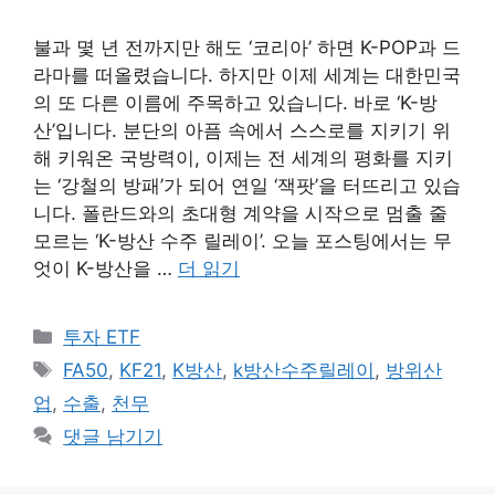
불과 몇 년 전까지만 해도 ‘코리아’ 하면 K-POP과 드
라마를 떠올렸습니다. 하지만 이제 세계는 대한민국
의 또 다른 이름에 주목하고 있습니다. 바로 ‘K-방
산’입니다. 분단의 아픔 속에서 스스로를 지키기 위
해 키워온 국방력이, 이제는 전 세계의 평화를 지키
는 ‘강철의 방패’가 되어 연일 ‘잭팟’을 터뜨리고 있습
니다. 폴란드와의 초대형 계약을 시작으로 멈출 줄
모르는 ‘K-방산 수주 릴레이’. 오늘 포스팅에서는 무
엇이 K-방산을 …
더 읽기
카
투자 ETF
테
태
FA50
,
KF21
,
K방산
,
k방산수주릴레이
,
방위산
고
그
업
,
수출
,
천무
리
댓글 남기기