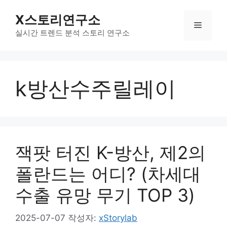
컨
X스토리연구소
텐
메
츠
실시간 트렌드 분석 스토리 연구소
로
뉴
건
너
k방산수주릴레이
뛰
기
잭팟 터진 K-방산, 제2의
폴란드는 어디? (차세대
수출 유망 무기 TOP 3)
2025-07-07
작성자:
xStorylab