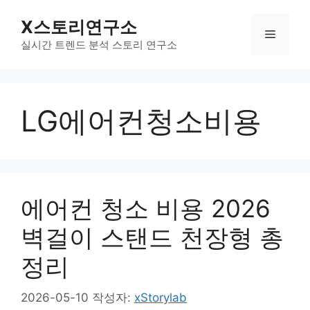
컨
X스토리연구소
텐
메
츠
실시간 트렌드 분석 스토리 연구소
로
뉴
건
너
LG에어컨청소비용
뛰
기
에어컨 청소 비용 2026
벽걸이 스탠드 천장형 총
정리
2026-05-10
작성자:
xStorylab