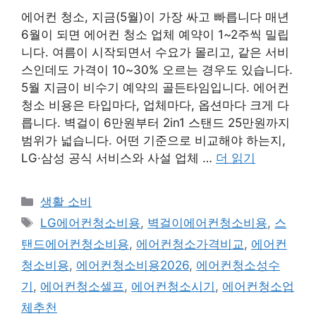
에어컨 청소, 지금(5월)이 가장 싸고 빠릅니다 매년
6월이 되면 에어컨 청소 업체 예약이 1~2주씩 밀립
니다. 여름이 시작되면서 수요가 몰리고, 같은 서비
스인데도 가격이 10~30% 오르는 경우도 있습니다.
5월 지금이 비수기 예약의 골든타임입니다. 에어컨
청소 비용은 타입마다, 업체마다, 옵션마다 크게 다
릅니다. 벽걸이 6만원부터 2in1 스탠드 25만원까지
범위가 넓습니다. 어떤 기준으로 비교해야 하는지,
LG·삼성 공식 서비스와 사설 업체 …
더 읽기
카
생활 소비
테
태
LG에어컨청소비용
,
벽걸이에어컨청소비용
,
스
고
그
탠드에어컨청소비용
,
에어컨청소가격비교
,
에어컨
리
청소비용
,
에어컨청소비용2026
,
에어컨청소성수
기
,
에어컨청소셀프
,
에어컨청소시기
,
에어컨청소업
체추천