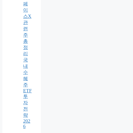
페
이
스X
관
련
주
총
정
리
국
내
수
혜
주
ETF
투
자
전
략
202
6