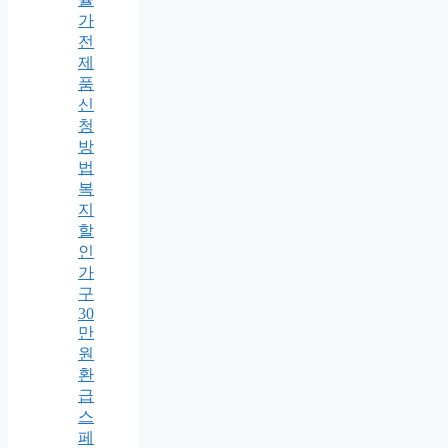
가
전
제
품
신
청
방
법
복
지
할
인
가
구
30
만
원
환
급
스
페