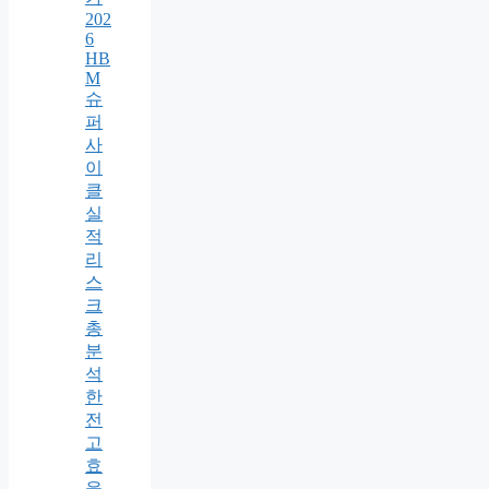
202
6
HB
M
슈
퍼
사
이
클
실
적
리
스
크
총
분
석
한
전
고
효
율