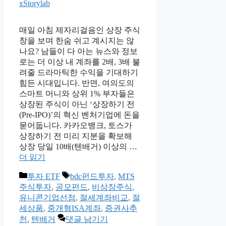
xStorylab
매일 아침 제자리걸음인 상장 주식
창을 보며 한숨 쉬고 계시지는 않
나요? 남들이 다 아는 뉴스와 정보
로는 더 이상 내 계좌를 2배, 3배 불
려줄 드라마틱한 수익을 기대하기
힘든 시대입니다. 반면, 여의도의
스마트 머니와 상위 1% 부자들은
상장된 주식이 아닌 ‘상장하기 전
(Pre-IPO)’의 혁신 벤처기업에 돈을
묻어둡니다. 카카오뱅크, 토스가
상장하기 전 미리 지분을 확보해
상장 당일 10배(텐배거) 이상의 …
더 읽기
카
태
투자 ETF
bdc펀드투자
,
MTS
테
그
주식투자
,
공모펀드
,
비상장주식
,
고
유니콘기업선점
,
절세계좌비교
,
절
리
세상품
,
중개형ISA계좌
,
증권사추
천
,
텐배거
댓글 남기기