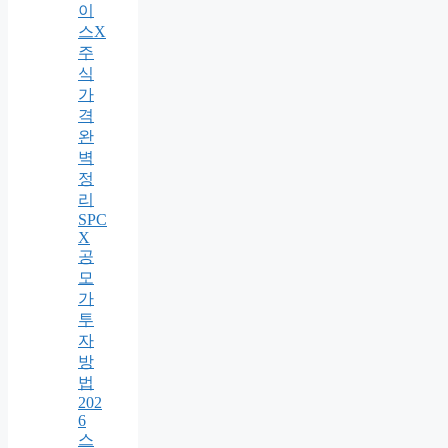
이
스X
주
식
가
격
완
벽
정
리
SPC
X
공
모
가
투
자
방
법
202
6
스