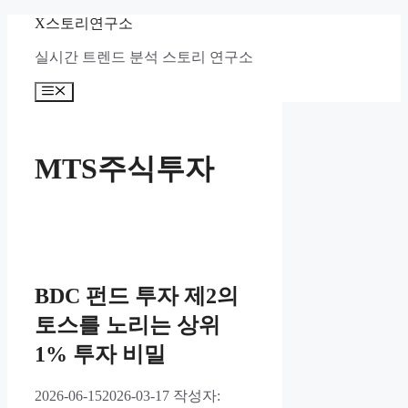
컨
X스토리연구소
텐
실시간 트렌드 분석 스토리 연구소
츠
로
메
건
뉴
너
뛰
기
MTS주식투자
BDC 펀드 투자 제2의
토스를 노리는 상위
1% 투자 비밀
2026-06-15
2026-03-17
작성자: