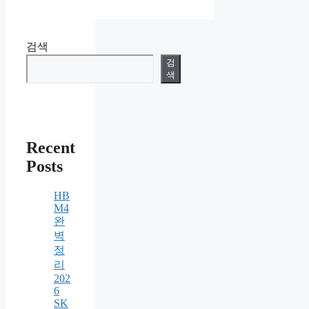
검색
검
색
Recent
Posts
HB
M4
완
벽
정
리
202
6
SK