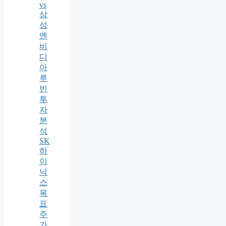
vs
삼
성
엔
비
디
아
루
빈
투
자
분
석
SK
하
이
닉
스
목
표
주
가