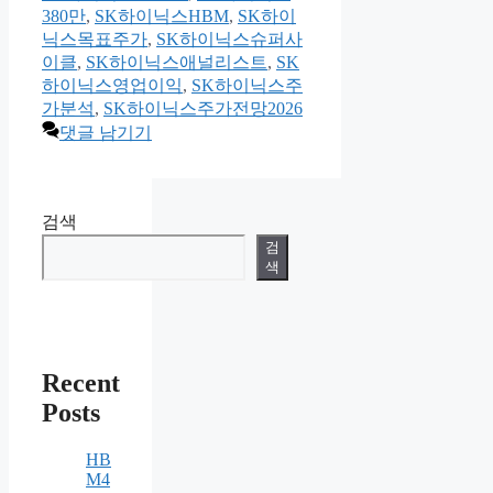
고
380만
,
SK하이닉스HBM
,
SK하이
리
닉스목표주가
,
SK하이닉스슈퍼사
이클
,
SK하이닉스애널리스트
,
SK
하이닉스영업이익
,
SK하이닉스주
가분석
,
SK하이닉스주가전망2026
댓글 남기기
검색
검
색
Recent
Posts
HB
M4