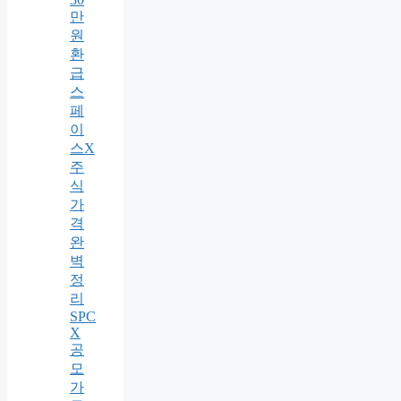
만
원
환
급
스
페
이
스X
주
식
가
격
완
벽
정
리
SPC
X
공
모
가