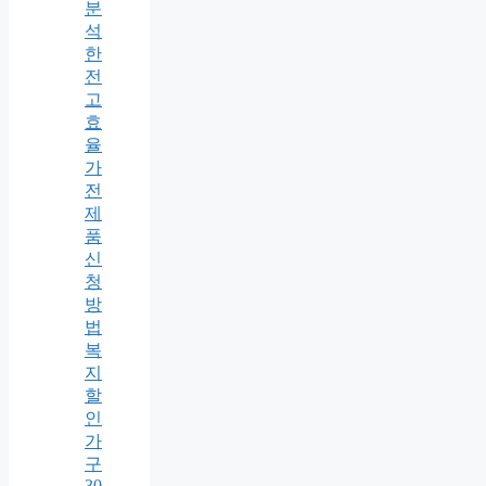
분
석
한
전
고
효
율
가
전
제
품
신
청
방
법
복
지
할
인
가
구
30