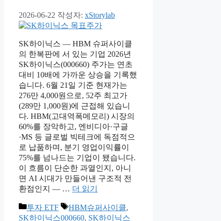
2026-06-22
작성자:
xStorylab
SK하이닉스 — HBM 슈퍼사이클
의 한복판에 서 있는 기업 2026년
SK하이닉스(000660) 주가는 연초
대비 10배에 가까운 상승을 기록했
습니다. 6월 21일 기준 현재가는
276만 4,000원으로, 52주 최고가
(289만 1,000원)에 근접해 있습니
다. HBM(고대역폭메모리) 시장의
60%를 장악하고, 엔비디아·구글
·MS 등 글로벌 빅테크에 독점적으
로 납품하며, 분기 영업이익률이
75%를 넘나드는 기업이 됐습니다.
이 흐름이 단순한 과열인지, 아니
면 AI 시대가 만들어낸 구조적 전
환점인지 — …
더 읽기
카
태
투자 ETF
HBM슈퍼사이클
,
테
그
SK하이닉스000660
,
SK하이닉스