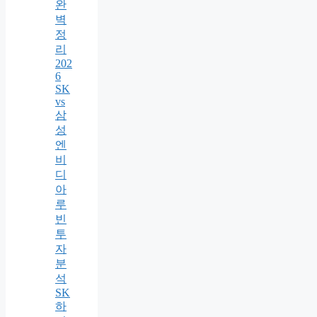
완
벽
정
리
202
6
SK
vs
삼
성
엔
비
디
아
루
빈
투
자
분
석
SK
하