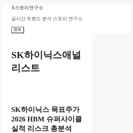
컨
X스토리연구소
텐
실시간 트렌드 분석 스토리 연구소
츠
로
메
건
뉴
너
뛰
기
SK하이닉스애널
리스트
SK하이닉스 목표주가
2026 HBM 슈퍼사이클
실적 리스크 총분석