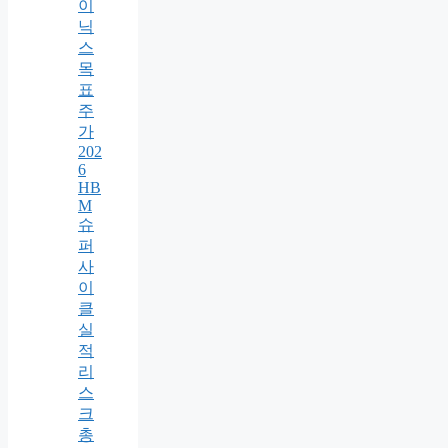
이
닉
스
목
표
주
가
202
6
HB
M
슈
퍼
사
이
클
실
적
리
스
크
총