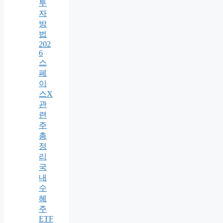
투
자
방
법
202
6
스
페
이
스X
관
련
주
총
정
리
국
내
수
혜
주
ETF