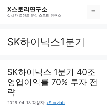
컨
X스토리연구소
텐
메
츠
실시간 트렌드 분석 스토리 연구소
로
뉴
건
너
SK하이닉스1분기
뛰
기
SK하이닉스 1분기 40조
영업이익률 70% 투자 전
략
2026-04-13
작성자:
xStorylab