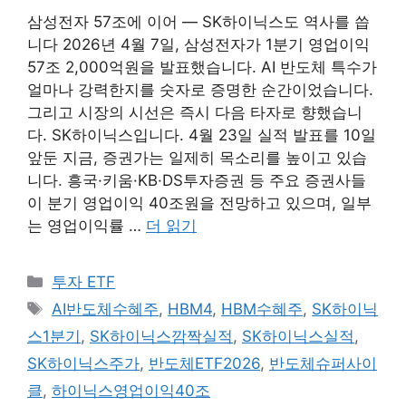
삼성전자 57조에 이어 — SK하이닉스도 역사를 씁
니다 2026년 4월 7일, 삼성전자가 1분기 영업이익
57조 2,000억원을 발표했습니다. AI 반도체 특수가
얼마나 강력한지를 숫자로 증명한 순간이었습니다.
그리고 시장의 시선은 즉시 다음 타자로 향했습니
다. SK하이닉스입니다. 4월 23일 실적 발표를 10일
앞둔 지금, 증권가는 일제히 목소리를 높이고 있습
니다. 흥국·키움·KB·DS투자증권 등 주요 증권사들
이 분기 영업이익 40조원을 전망하고 있으며, 일부
는 영업이익률 …
더 읽기
카
투자 ETF
테
태
AI반도체수혜주
,
HBM4
,
HBM수혜주
,
SK하이닉
고
그
스1분기
,
SK하이닉스깜짝실적
,
SK하이닉스실적
,
리
SK하이닉스주가
,
반도체ETF2026
,
반도체슈퍼사이
클
,
하이닉스영업이익40조