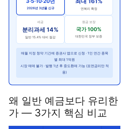
최대 161%
3·5·10·20년
2026년 3년물 신규
연복리 확정
세금
원금 보장
분리과세 14%
국가 100%
대한민국 정부 보증
일반 15.4% 대비 절감
매월 지정 청약 기간에 증권사 앱으로 신청 · 1인 연간 종목
별 최대 1억원
시장 매매 불가 · 발행 1년 후 중도환매 가능 (표면금리만 적
용)
왜 일반 예금보다 유리한
가 — 3가지 핵심 비교