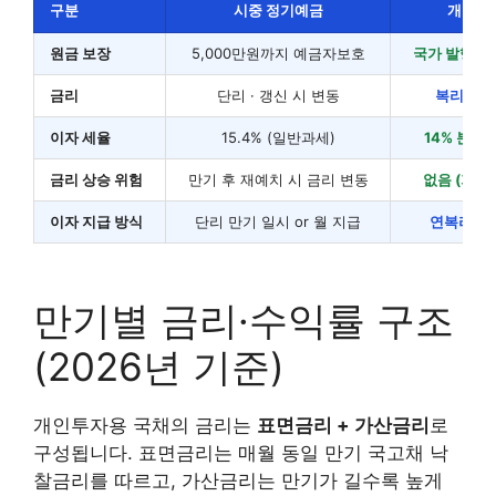
구분
시중 정기예금
개인투
원금 보장
5,000만원까지 예금자보호
국가 발행 →
금리
단리 · 갱신 시 변동
복리 · 
이자 세율
15.4% (일반과세)
14% 분리과
금리 상승 위험
만기 후 재예치 시 금리 변동
없음 (가입 
이자 지급 방식
단리 만기 일시 or 월 지급
연복리 만
만기별 금리·수익률 구조
(2026년 기준)
개인투자용 국채의 금리는
표면금리 + 가산금리
로
구성됩니다. 표면금리는 매월 동일 만기 국고채 낙
찰금리를 따르고, 가산금리는 만기가 길수록 높게