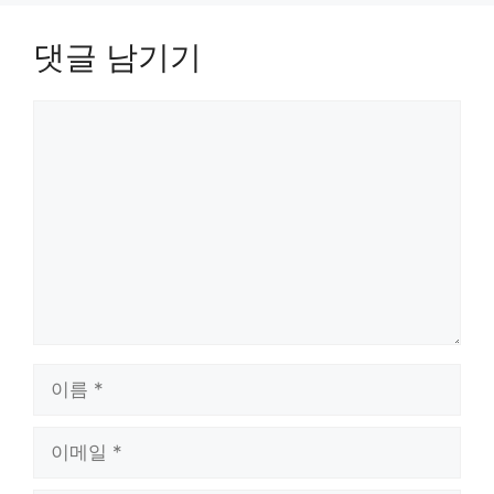
댓글 남기기
댓
글
이
름
이
메
일