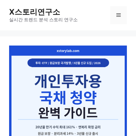
컨
X스토리연구소
텐
메
츠
실시간 트렌드 분석 스토리 연구소
로
뉴
건
너
뛰
기