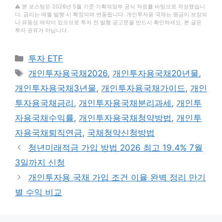
⚠️ 본 포스팅은 2026년 5월 기준 기획재정부 공식 자료를 바탕으로 작성됐습니
다. 금리는 매월 발행 시 확정되며 변동됩니다. 개인투자용 국채는 원금이 보장되
나 유동성 제약이 있으므로 투자 전 발행 공고문을 반드시 확인하세요. 본 글은
투자 권유가 아닙니다.
카
투자 ETF
테
태
개인투자용국채2026
,
개인투자용국채20년물
,
고
그
개인투자용국채3년물
,
개인투자용국채가이드
,
개인
리
투자용국채금리
,
개인투자용국채분리과세
,
개인투
자용국채수익률
,
개인투자용국채청약방법
,
개인투
자용국채퇴직연금
,
국채청약신청방법
청년미래적금 가입 방법 2026 최고 19.4% 7월
3일까지 신청
개인투자용 국채 가입 조건 이율 완벽 정리 만기
별 수익 비교