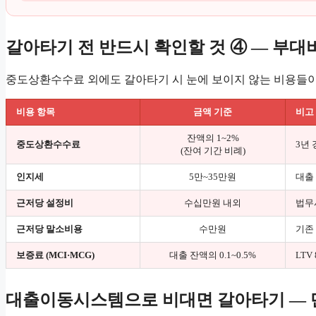
갈아타기 전 반드시 확인할 것 ④ — 부대
중도상환수수료 외에도 갈아타기 시 눈에 보이지 않는 비용들이
비용 항목
금액 기준
비고
잔액의 1~2%
중도상환수수료
3년 
(잔여 기간 비례)
인지세
5만~35만원
대출 
근저당 설정비
수십만원 내외
법무사
근저당 말소비용
수만원
기존
보증료 (MCI·MCG)
대출 잔액의 0.1~0.5%
LTV
대출이동시스템으로 비대면 갈아타기 — 