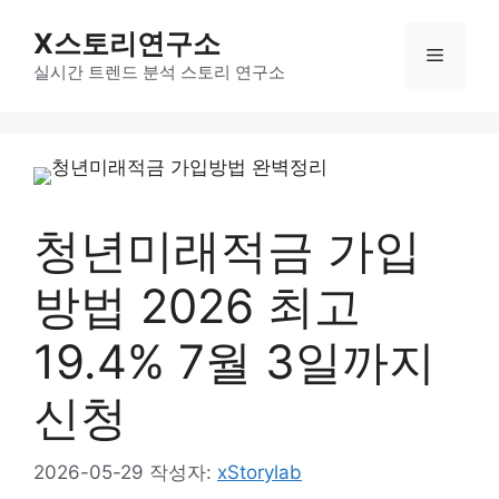
컨
X스토리연구소
텐
메
츠
실시간 트렌드 분석 스토리 연구소
로
뉴
건
너
뛰
기
청년미래적금 가입
방법 2026 최고
19.4% 7월 3일까지
신청
2026-05-29
작성자:
xStorylab