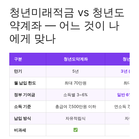
청년미래적금 vs 청년도
약계좌 — 어느 것이 나
에게 맞나
구분
청년도약계좌
청년미래
만기
5년
3년 (부담
월 납입 한도
최대 70만원
최대 5
정부 기여금
소득별 3~6%
일반 6% / 
소득 기준
총급여 7,500만원 이하
연소득 7,50
납입 방식
자유적립식
자유적
비과세