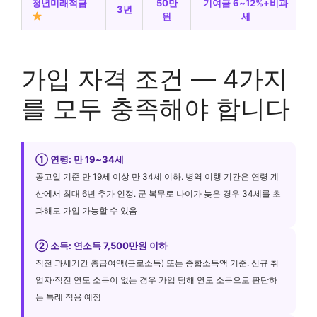
청년미래적금
50만
기여금 6~12%+비과
3년
원
세
가입 자격 조건 — 4가지
를 모두 충족해야 합니다
① 연령: 만 19~34세
공고일 기준 만 19세 이상 만 34세 이하. 병역 이행 기간은 연령 계
산에서 최대 6년 추가 인정. 군 복무로 나이가 늦은 경우 34세를 초
과해도 가입 가능할 수 있음
② 소득: 연소득 7,500만원 이하
직전 과세기간 총급여액(근로소득) 또는 종합소득액 기준. 신규 취
업자·직전 연도 소득이 없는 경우 가입 당해 연도 소득으로 판단하
는 특례 적용 예정