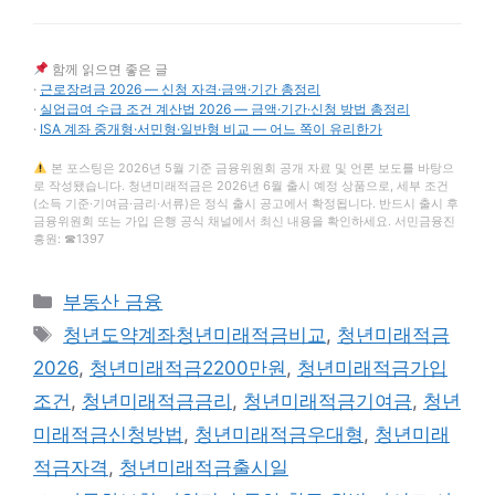
함께 읽으면 좋은 글
·
근로장려금 2026 — 신청 자격·금액·기간 총정리
·
실업급여 수급 조건 계산법 2026 — 금액·기간·신청 방법 총정리
·
ISA 계좌 중개형·서민형·일반형 비교 — 어느 쪽이 유리한가
본 포스팅은 2026년 5월 기준 금융위원회 공개 자료 및 언론 보도를 바탕으
로 작성됐습니다. 청년미래적금은 2026년 6월 출시 예정 상품으로, 세부 조건
(소득 기준·기여금·금리·서류)은 정식 출시 공고에서 확정됩니다. 반드시 출시 후
금융위원회 또는 가입 은행 공식 채널에서 최신 내용을 확인하세요. 서민금융진
흥원: ☎1397
카
부동산 금융
테
태
청년도약계좌청년미래적금비교
,
청년미래적금
고
그
2026
,
청년미래적금2200만원
,
청년미래적금가입
리
조건
,
청년미래적금금리
,
청년미래적금기여금
,
청년
미래적금신청방법
,
청년미래적금우대형
,
청년미래
적금자격
,
청년미래적금출시일