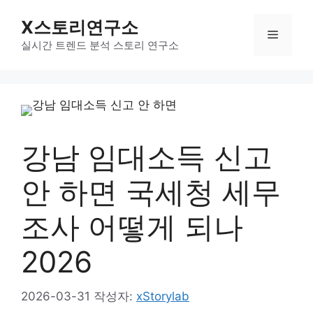
컨
X스토리연구소
텐
메
츠
실시간 트렌드 분석 스토리 연구소
로
뉴
건
너
뛰
기
강남 임대소득 신고
안 하면 국세청 세무
조사 어떻게 되나
2026
2026-03-31
작성자:
xStorylab