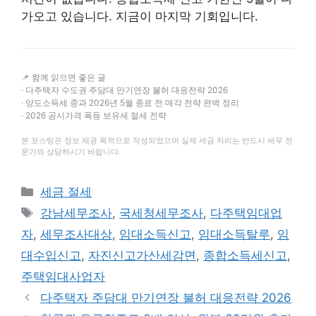
가오고 있습니다. 지금이 마지막 기회입니다.
📌 함께 읽으면 좋은 글
· 다주택자 수도권 주담대 만기연장 불허 대응전략 2026
· 양도소득세 중과 2026년 5월 종료 전 매각 전략 완벽 정리
· 2026 공시가격 폭등 보유세 절세 전략
본 포스팅은 정보 제공 목적으로 작성되었으며 실제 세금 처리는 반드시 세무 전
문가와 상담하시기 바랍니다.
카
세금 절세
테
태
강남세무조사
,
국세청세무조사
,
다주택임대업
고
그
자
,
세무조사대상
,
임대소득신고
,
임대소득탈루
,
임
리
대수입신고
,
자진신고가산세감면
,
종합소득세신고
,
주택임대사업자
다주택자 주담대 만기연장 불허 대응전략 2026