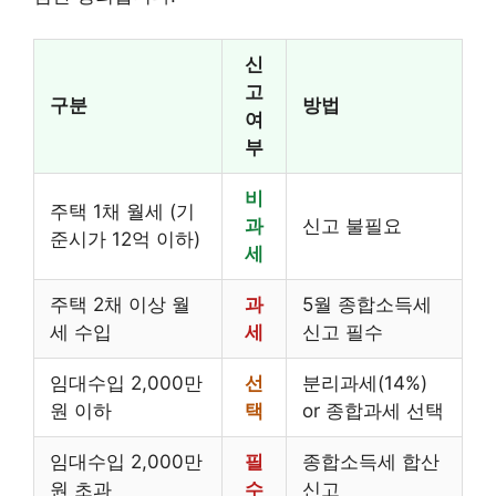
신
고
구분
방법
여
부
비
주택 1채 월세 (기
과
신고 불필요
준시가 12억 이하)
세
주택 2채 이상 월
과
5월 종합소득세
세 수입
세
신고 필수
임대수입 2,000만
선
분리과세(14%)
원 이하
택
or 종합과세 선택
임대수입 2,000만
필
종합소득세 합산
원 초과
수
신고