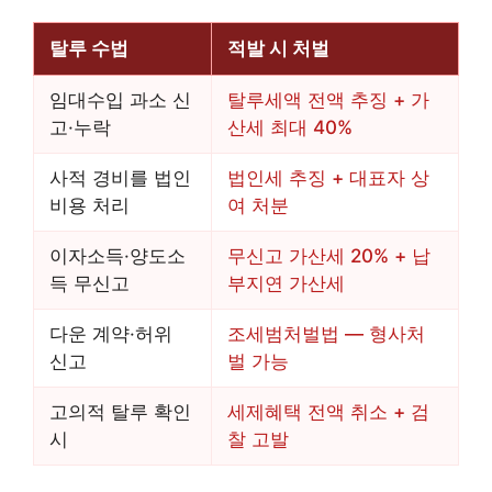
탈루 수법
적발 시 처벌
임대수입 과소 신
탈루세액 전액 추징 + 가
고·누락
산세 최대 40%
사적 경비를 법인
법인세 추징 + 대표자 상
비용 처리
여 처분
이자소득·양도소
무신고 가산세 20% + 납
득 무신고
부지연 가산세
다운 계약·허위
조세범처벌법 — 형사처
신고
벌 가능
고의적 탈루 확인
세제혜택 전액 취소 + 검
시
찰 고발