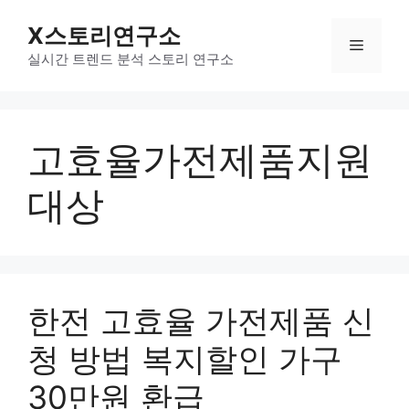
컨
X스토리연구소
텐
메
츠
실시간 트렌드 분석 스토리 연구소
로
뉴
건
너
고효율가전제품지원
뛰
기
대상
한전 고효율 가전제품 신
청 방법 복지할인 가구
30만원 환급