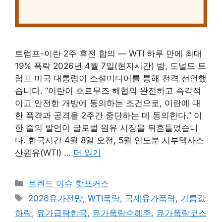
트럼프-이란 2주 휴전 합의 — WTI 하루 만에 최대
19% 폭락 2026년 4월 7일(현지시간) 밤, 도널드 트
럼프 미국 대통령이 소셜미디어를 통해 전격 선언했
습니다. “이란이 호르무즈 해협의 완전하고 즉각적
이고 안전한 개방에 동의하는 조건으로, 이란에 대
한 폭격과 공격을 2주간 중단하는 데 동의한다.” 이
한 줄의 발언이 글로벌 원유 시장을 뒤흔들었습니
다. 한국시간 4월 8일 오전, 5월 인도분 서부텍사스
산원유(WTI) …
더 읽기
카
트렌드 이슈 핫포커스
테
태
2026유가전망
,
WTI폭락
,
국제유가폭락
,
기름값
고
그
하락
,
유가급락한국
,
유가폭락수혜주
,
유가폭락코스
리