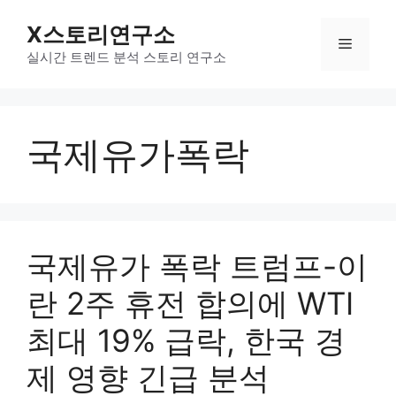
컨
X스토리연구소
텐
메
츠
실시간 트렌드 분석 스토리 연구소
로
뉴
건
너
국제유가폭락
뛰
기
국제유가 폭락 트럼프-이
란 2주 휴전 합의에 WTI
최대 19% 급락, 한국 경
제 영향 긴급 분석