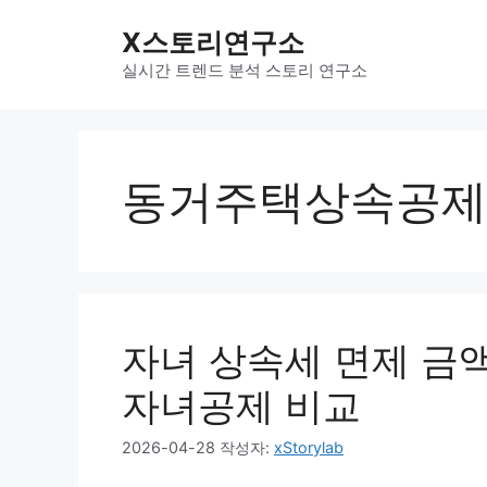
컨
X스토리연구소
텐
츠
실시간 트렌드 분석 스토리 연구소
로
건
너
뛰
동거주택상속공제
기
자녀 상속세 면제 금액
자녀공제 비교
2026-04-28
작성자:
xStorylab