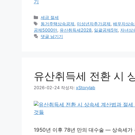
기
카
세금 절세
테
태
동거주택상속공제
,
미성년자추가공제
,
배우자상속
고
그
공제5000만
,
유산취득세2028
,
일괄공제5억
,
자녀상
리
댓글 남기기
유산취득세 전환 시 
2026-02-24
작성자:
xStorylab
1950년 이후 78년 만의 대수술 — 상속세가