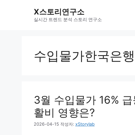
컨
X스토리연구소
텐
츠
실시간 트렌드 분석 스토리 연구소
로
건
너
뛰
수입물가한국은행
기
3월 수입물가 16% 급
활비 영향은?
2026-04-15
작성자:
xStorylab