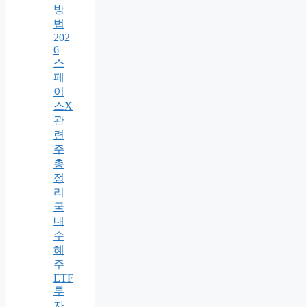
방
법
202
6
스
페
이
스X
관
련
주
총
정
리
국
내
수
혜
주
ETF
투
자