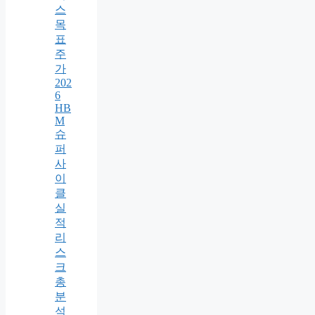
스
목
표
주
가
202
6
HB
M
슈
퍼
사
이
클
실
적
리
스
크
총
분
석