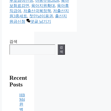
부모급여신청
,
아동수당2026
,
육아
고
보험료감면
,
육아지원확대
,
육아휴
리
직급여
,
저출산극복정책
,
저출산지
원3종세트
,
첫만남이용권
,
출산지
원금신청
댓글 남기기
검색
검
색
Recent
Posts
HB
M4
완
벽