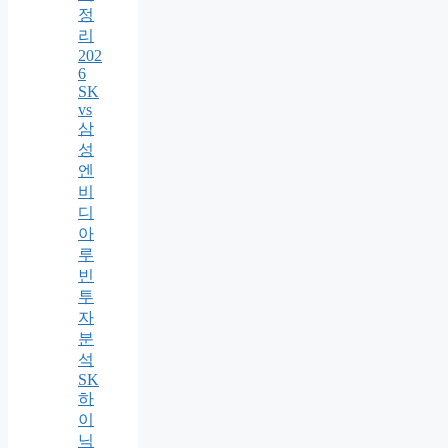
정
리
202
6
SK
vs
삼
성
엔
비
디
아
루
빈
투
자
분
석
SK
하
이
닉