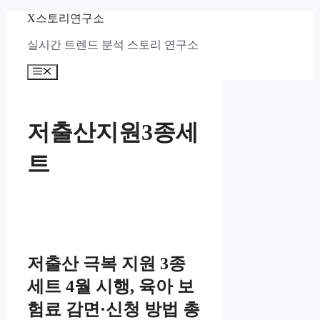
컨
X스토리연구소
텐
실시간 트렌드 분석 스토리 연구소
츠
로
메
건
뉴
너
뛰
기
저출산지원3종세
트
저출산 극복 지원 3종
세트 4월 시행, 육아 보
험료 감면·신청 방법 총