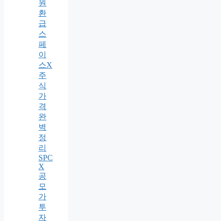
원
환
급
스
페
이
스X
주
식
가
격
완
벽
정
리
SPC
X
공
모
가
투
자