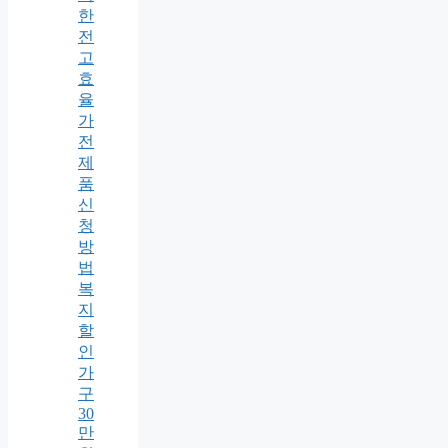
한
전
고
효
율
가
전
제
품
신
청
방
법
복
지
할
인
가
구
30
만