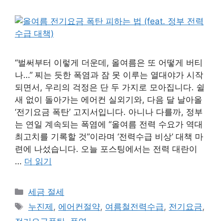
“벌써부터 이렇게 더운데, 올여름은 또 어떻게 버티
나…” 찌는 듯한 폭염과 잠 못 이루는 열대야가 시작
되면서, 우리의 걱정은 단 두 가지로 모아집니다. 쉴
새 없이 돌아가는 에어컨 실외기와, 다음 달 날아올
‘전기요금 폭탄’ 고지서입니다. 아니나 다를까, 정부
는 연일 계속되는 폭염에 “올여름 전력 수요가 역대
최고치를 기록할 것”이라며 ‘전력수급 비상’ 대책 마
련에 나섰습니다. 오늘 포스팅에서는 전력 대란이
…
더 읽기
카
세금 절세
테
태
누진제
,
에어컨절약
,
여름철전력수급
,
전기요금
,
고
그