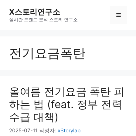
컨
X스토리연구소
텐
메
츠
실시간 트렌드 분석 스토리 연구소
로
뉴
건
너
전기요금폭탄
뛰
기
올여름 전기요금 폭탄 피
하는 법 (feat. 정부 전력
수급 대책)
2025-07-11
작성자:
xStorylab