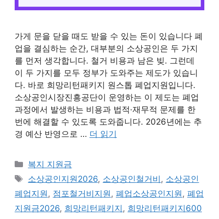
가게 문을 닫을 때도 받을 수 있는 돈이 있습니다 폐
업을 결심하는 순간, 대부분의 소상공인은 두 가지
를 먼저 생각합니다. 철거 비용과 남은 빚. 그런데
이 두 가지를 모두 정부가 도와주는 제도가 있습니
다. 바로 희망리턴패키지 원스톱 폐업지원입니다.
소상공인시장진흥공단이 운영하는 이 제도는 폐업
과정에서 발생하는 비용과 법적·재무적 문제를 한
번에 해결할 수 있도록 도와줍니다. 2026년에는 추
경 예산 반영으로 …
더 읽기
카
복지 지원금
테
태
소상공인지원2026
,
소상공인철거비
,
소상공인
고
그
폐업지원
,
점포철거비지원
,
폐업소상공인지원
,
폐업
리
지원금2026
,
희망리턴패키지
,
희망리턴패키지600