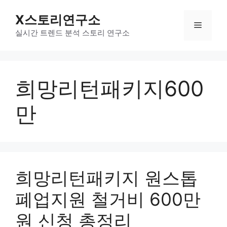
컨
X스토리연구소
텐
메
츠
실시간 트렌드 분석 스토리 연구소
로
뉴
건
너
희망리턴패키지600
뛰
기
만
희망리턴패키지 원스톱
폐업지원 철거비 600만
원 신청 총정리