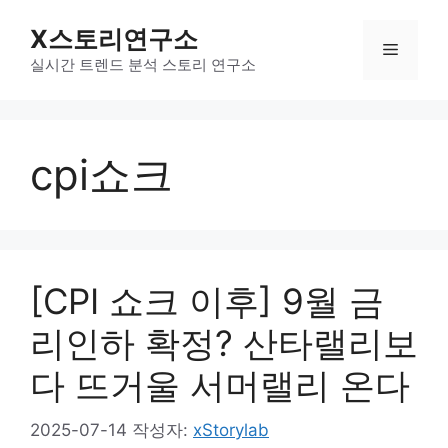
컨
X스토리연구소
텐
메
츠
실시간 트렌드 분석 스토리 연구소
로
뉴
건
너
cpi쇼크
뛰
기
[CPI 쇼크 이후] 9월 금
리인하 확정? 산타랠리보
다 뜨거울 서머랠리 온다
2025-07-14
작성자:
xStorylab