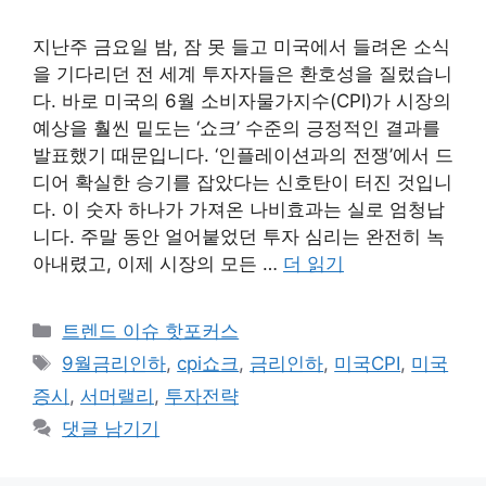
지난주 금요일 밤, 잠 못 들고 미국에서 들려온 소식
을 기다리던 전 세계 투자자들은 환호성을 질렀습니
다. 바로 미국의 6월 소비자물가지수(CPI)가 시장의
예상을 훨씬 밑도는 ‘쇼크’ 수준의 긍정적인 결과를
발표했기 때문입니다. ‘인플레이션과의 전쟁’에서 드
디어 확실한 승기를 잡았다는 신호탄이 터진 것입니
다. 이 숫자 하나가 가져온 나비효과는 실로 엄청납
니다. 주말 동안 얼어붙었던 투자 심리는 완전히 녹
아내렸고, 이제 시장의 모든 …
더 읽기
카
트렌드 이슈 핫포커스
테
태
9월금리인하
,
cpi쇼크
,
금리인하
,
미국CPI
,
미국
고
그
증시
,
서머랠리
,
투자전략
리
댓글 남기기