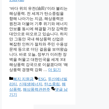
‘바다 위의 유전(油田)’이라 불리는
해상풍력. 전 세계가 탄소중립을
향해 나아가는 지금, 해상풍력은
원전과 더불어 기후 위기와 에너지
안보를 동시에 해결할 가장 강력한
대안으로 떠오르고 있습니다. 하지
만 그동안 국내 해상풍력 산업은
복잡한 인허가 절차와 주민 수용성
문제 등으로 더딘 걸음을 보여왔습
니다. 바로 오늘, 정부가 이러한 장
벽을 허물고 대한민국을 세계 3대
해상풍력 강국으로 이끌겠다며 ‘해
상풍력 경쟁력 강화 …
더 읽기
카
태
복지 지원금
ESG
,
두산에너빌
테
그
리티
,
신재생에너지
,
탄소중립
,
해
고
상풍력
,
해상풍력관련주
댓글 남
리
기기