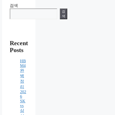
검색
검
색
Recent
Posts
HB
M4
완
벽
정
리
202
6
SK
vs
삼