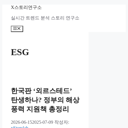
컨
X스토리연구소
텐
실시간 트렌드 분석 스토리 연구소
츠
로
메
건
뉴
너
뛰
기
ESG
한국판 ‘외르스테드’
탄생하나? 정부의 해상
풍력 지원책 총정리
2026-06-15
2025-07-09
작성자:
xStorylab