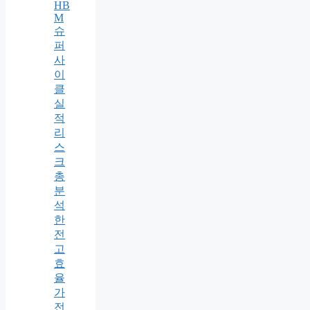
HB
M
슈
퍼
사
이
클
실
적
리
스
크
총
분
석
한
전
고
효
율
가
전