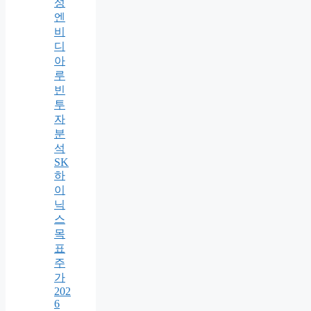
성
엔
비
디
아
루
빈
투
자
분
석
SK
하
이
닉
스
목
표
주
가
202
6