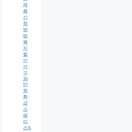
제
품
신
청
방
법
복
지
할
인
가
구
30
만
원
환
급
스
페
이
스X