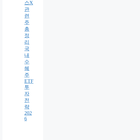
스X
관
련
주
총
정
리
국
내
수
혜
주
ETF
투
자
전
략
202
6