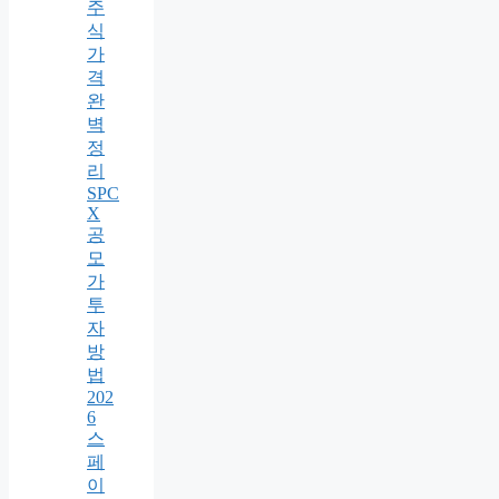
주
식
가
격
완
벽
정
리
SPC
X
공
모
가
투
자
방
법
202
6
스
페
이