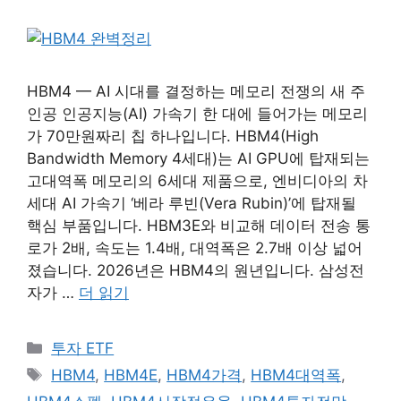
HBM4 — AI 시대를 결정하는 메모리 전쟁의 새 주
인공 인공지능(AI) 가속기 한 대에 들어가는 메모리
가 70만원짜리 칩 하나입니다. HBM4(High
Bandwidth Memory 4세대)는 AI GPU에 탑재되는
고대역폭 메모리의 6세대 제품으로, 엔비디아의 차
세대 AI 가속기 ‘베라 루빈(Vera Rubin)’에 탑재될
핵심 부품입니다. HBM3E와 비교해 데이터 전송 통
로가 2배, 속도는 1.4배, 대역폭은 2.7배 이상 넓어
졌습니다. 2026년은 HBM4의 원년입니다. 삼성전
자가 …
더 읽기
카
투자 ETF
테
태
HBM4
,
HBM4E
,
HBM4가격
,
HBM4대역폭
,
고
그