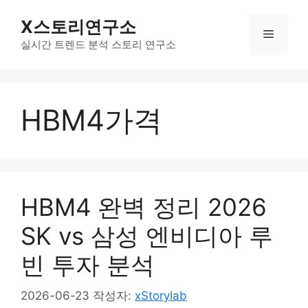
컨
X스토리연구소
텐
메
츠
실시간 트렌드 분석 스토리 연구소
로
뉴
건
너
HBM4가격
뛰
기
HBM4 완벽 정리 2026
SK vs 삼성 엔비디아 루
빈 투자 분석
2026-06-23
작성자:
xStorylab