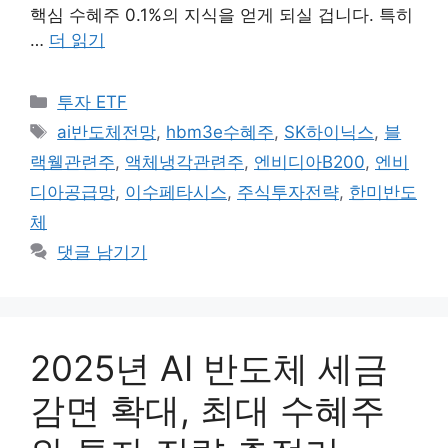
핵심 수혜주 0.1%의 지식을 얻게 되실 겁니다. 특히
…
더 읽기
카
투자 ETF
테
태
ai반도체전망
,
hbm3e수혜주
,
SK하이닉스
,
블
고
그
랙웰관련주
,
액체냉각관련주
,
엔비디아B200
,
엔비
리
디아공급망
,
이수페타시스
,
주식투자전략
,
한미반도
체
댓글 남기기
2025년 AI 반도체 세금
감면 확대, 최대 수혜주