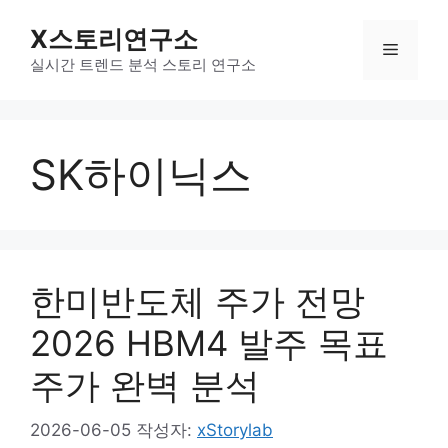
컨
X스토리연구소
텐
메
츠
실시간 트렌드 분석 스토리 연구소
로
뉴
건
너
SK하이닉스
뛰
기
한미반도체 주가 전망
2026 HBM4 발주 목표
주가 완벽 분석
2026-06-05
작성자:
xStorylab