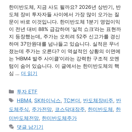
한미반도체, 지금 사도 될까요? 2026년 상반기, 반
도체 장비 투자자들 사이에서 가장 많이 오가는 질
문이 바로 이것입니다. 한미반도체 1분기 영업이익
이 전년 대비 88% 급감하며 ‘실적 쇼크’라는 표현까
지 등장했는데, 주가는 오히려 52주 신고가를 경신
하며 37만원대를 넘나들고 있습니다. 실적은 무너
졌는데 주가는 오른다? 이 역설적인 상황의 이면에
는 ‘HBM4 발주 사이클’이라는 강력한 구조적 모멘
텀이 숨어 있습니다. 이 글에서는 한미반도체의 핵
심 …
더 읽기
카
투자 ETF
테
태
HBM4
,
SK하이닉스
,
TC본더
,
반도체장비주
,
반
고
그
도체주식
,
주가전망
,
코스닥대장주
,
한미반도체
,
한
리
미반도체전망
,
한미반도체주가
댓글 남기기