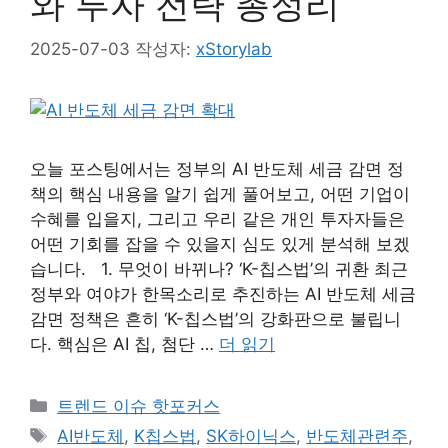
와 투자 전략 총정리
2025-07-03
작성자:
xStorylab
오늘 포스팅에서는 정부의 AI 반도체 세금 감면 정
책의 핵심 내용을 알기 쉽게 풀어보고, 어떤 기업이
수혜를 입을지, 그리고 우리 같은 개인 투자자들은
어떤 기회를 잡을 수 있을지 심도 있게 분석해 보겠
습니다. 1. 무엇이 바뀌나? ‘K-칩스법’의 귀환 최근
정부와 여야가 한목소리로 추진하는 AI 반도체 세금
감면 정책은 흔히 ‘K-칩스법’의 강화판으로 불립니
다. 핵심은 AI 칩, 첨단 …
더 읽기
카
트렌드 이슈 핫포커스
테
태
AI반도체
,
K칩스법
,
SK하이닉스
,
반도체관련주
,